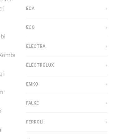
bi
ECA
ECO
mbi
ELECTRA
 Kombi
ELECTROLUX
bi
EMKO
ami
FALKE
mi
FERROLI
mi