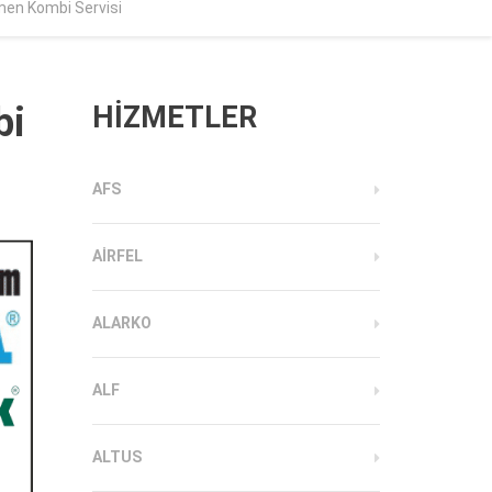
men Kombi Servisi
bi
HİZMETLER
AFS
AIRFEL
ALARKO
ALF
ALTUS