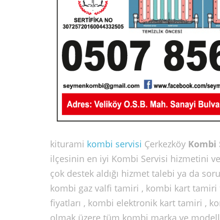
kiturami
kombi servisi
Çerkezköy
Kombi 
ilçesinin en iyi Kombi Servisi hizmetini
çok destek aldığı hizmet talebi ya da soru
kombi gaz valfi tamiri , kombi kart tamiri 
fiyatları , kombi elektronik kart tamiri , 
olmak üzere tüm kombi marka ve modelleri