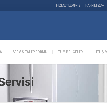
HİZMETLERİMİZ
HAKKIMIZDA
A
SERVİS TALEP FORMU
TÜM BÖLGELER
İLETİŞİ
ervisi