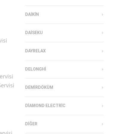
DAIKIN
DAISEKU
isi
DAYRELAX
DELONGHI
ervisi
ervisi
DEMIRDÖKÜM
DIAMOND ELECTRIC
DIĞER
rvisi