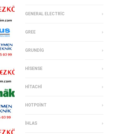
GENERAL ELECTRIC
GREE
GRUNDIG
HISENSE
HITACHI
HOTPOINT
IHLAS