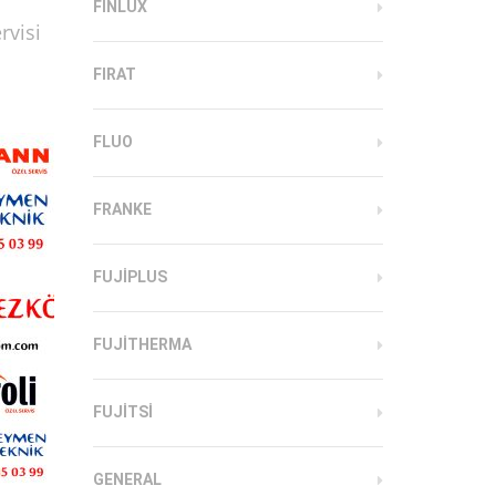
FINLUX
rvisi
FIRAT
FLUO
FRANKE
FUJIPLUS
FUJITHERMA
FUJITSI
GENERAL