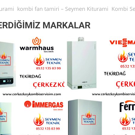
iturami kombi fan tamiri – Seymen Kiturami Kombi Se
ERDİĞİMİZ MARKALAR