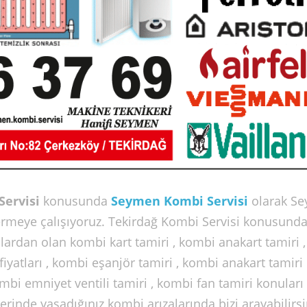
Servisi
konusunda
Seymen Kombi Servisi
olarak S
 vermeye çalışıyoruz. Tekirdağ Kombi Servisi konusund
lardan olan kombi kart tamiri , kombi anakart tamiri , 
fiyatları , kombi eşanjör tamiri , kombi anakart tamiri
kombi emniyet ventili tamiri , kombi fan tamiri konuları
nde yaşadığınız kombi arızalarında bizi arayabilirsi