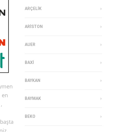
ARÇELIK
ARISTON
AUER
BAXI
BAYKAN
eymen
a en
BAYMAK
,
BEKO
 başta
niz.