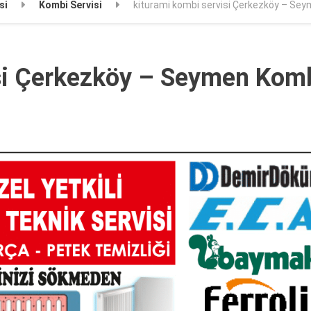
si
Kombi Servisi
kiturami kombi servisi Çerkezköy – Sey
isi Çerkezköy – Seymen Kom