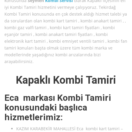
konusunda
Seymen
Kombi Servisi
olarak Kapaklı ilçesinin en
iyi Kombi Tamiri hizmetini vermeye çalışıyoruz. Tekirdağ
Kombi Tamiri konusunda en çok destek aldığı hizmet talebi ya
da sorulardan olan kombi kart tamiri , kombi anakart tamiri , ,
kombi gaz valfi tamiri , kombi kart tamiri fiyatları , kombi
eşanjör tamiri , kombi anakart tamiri fiyatları , kombi
elektronik kart tamiri , kombi emniyet ventili tamiri , kombi fan
tamiri konuları başta olmak üzere tüm kombi marka ve
modellerinde yaşadığınız kombi arızalarında bizi
arayabilirsiniz.
Kapaklı Kombi Tamiri
Eca markası Kombi Tamiri
konusundaki başlıca
hizmetlerimiz:
KAZIM KARABEKİR MAHALLESİ Eca kombi kart tamiri –