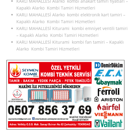
KARLI MAHALLESİ Alarko kombi anakart tamiri fiyatları –
Kapaklı Alarko Kombi Tamiri Hizmetleri
KARLI MAHALLESİ Alarko kombi elektronik kart tamiri –
Kapaklı Alarko Kombi Tamiri Hizmetleri
KARLI MAHALLESİ Kiturami kombi emniyet ventili tamiri
– Kapaklı Alarko Kombi Tamiri Hizmetleri
KARLI MAHALLESİ Kiturami kombi fan tamiri – Kapaklı
Alarko Kombi Tamiri Hizmetleri