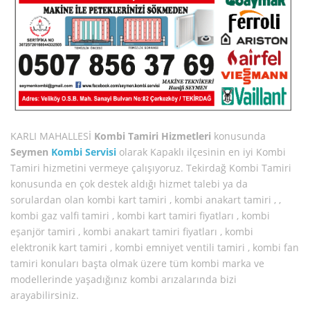
KARLI MAHALLESİ
Kombi Tamiri Hizmetleri
konusunda
Seymen
Kombi Servisi
olarak Kapaklı ilçesinin en iyi Kombi
Tamiri hizmetini vermeye çalışıyoruz. Tekirdağ Kombi Tamiri
konusunda en çok destek aldığı hizmet talebi ya da
sorulardan olan kombi kart tamiri , kombi anakart tamiri , ,
kombi gaz valfi tamiri , kombi kart tamiri fiyatları , kombi
eşanjör tamiri , kombi anakart tamiri fiyatları , kombi
elektronik kart tamiri , kombi emniyet ventili tamiri , kombi fan
tamiri konuları başta olmak üzere tüm kombi marka ve
modellerinde yaşadığınız kombi arızalarında bizi
arayabilirsiniz.