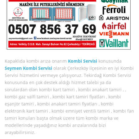
Kapaklıda kombi arıza onarım
Kombi Servisi
konusunda
Seymen Kombi Servisi
olarak Çerkezköy ilçesinin en iyi Kombi
Servisi hizmetini vermeye çalışıyoruz. Tekirdağ Kombi Servisi
konusunda en çok destek aldığı hizmet talebi ya da
sorulardan olan kombi kart tamiri , kombi anakart tamiri , ,
kombi gaz valfi tamiri , kombi kart tamiri fiyatları , kombi
eşanjör tamiri , kombi anakart tamiri fiyatları , kombi
elektronik kart tamiri , kombi emniyet ventili tamiri , kombi fan
tamiri konuları başta olmak üzere tüm kombi marka ve
modellerinde yaşadığınız kombi arızalarında bizi
arayabilirsiniz.