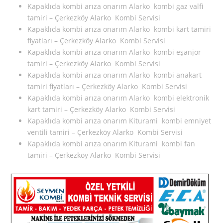
Kapaklıda kombi arıza onarım Alarko kombi gaz valfi
tamiri – Çerkezköy Alarko Kombi Servisi
Kapaklıda kombi arıza onarım Alarko kombi kart tamiri
fiyatları – Çerkezköy Alarko Kombi Servisi
Kapaklıda kombi arıza onarım Alarko kombi eşanjör
tamiri – Çerkezköy Alarko Kombi Servisi
Kapaklıda kombi arıza onarım Alarko kombi anakart
tamiri fiyatları – Çerkezköy Alarko Kombi Servisi
Kapaklıda kombi arıza onarım Alarko kombi elektronik
kart tamiri – Çerkezköy Alarko Kombi Servisi
Kapaklıda kombi arıza onarım Kiturami kombi emniyet
ventili tamiri – Çerkezköy Alarko Kombi Servisi
Kapaklıda kombi arıza onarım Kiturami kombi fan
tamiri – Çerkezköy Alarko Kombi Servisi