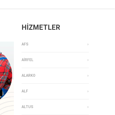
HİZMETLER
AFS
AIRFEL
ALARKO
ALF
ALTUS