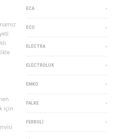
ECA
rmamız
ECO
yeti
klı
ELECTRA
ikle
ELECTROLUX
EMKO
ymen
FALKE
k için
FERROLI
rvisi