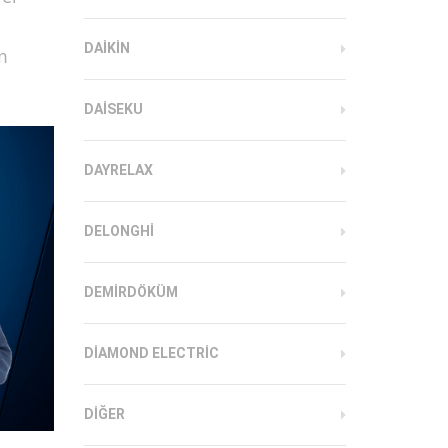
DAIKIN
m
DAISEKU
DAYRELAX
DELONGHI
DEMIRDÖKÜM
DIAMOND ELECTRIC
DIĞER