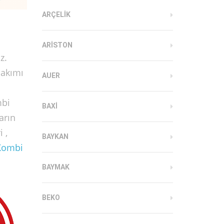
ARÇELIK
ARISTON
z.
Bakımı
AUER
mbi
BAXI
arın
 ,
BAYKAN
Kombi
BAYMAK
BEKO