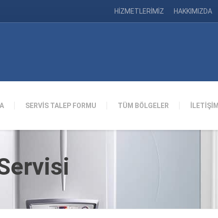
HİZMETLERİMİZ
HAKKIMIZDA
A
SERVİS TALEP FORMU
TÜM BÖLGELER
İLETİŞİ
ervisi