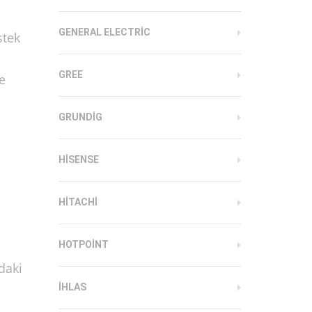
GENERAL ELECTRIC
stek
GREE
e
GRUNDIG
HISENSE
HITACHI
HOTPOINT
daki
IHLAS