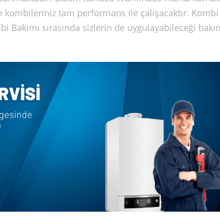
le kombileriniz tam performans ile çalışacaktır. Kombi
 Bakımı sırasında sizlerin de uygulayabileceği bakı