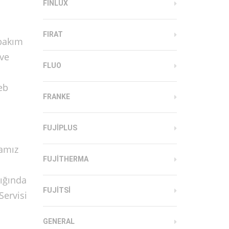
FINLUX
FIRAT
bakım
 ve
FLUO
eb
FRANKE
FUJIPLUS
mamız
FUJITHERMA
ığında
FUJITSI
Servisi
GENERAL