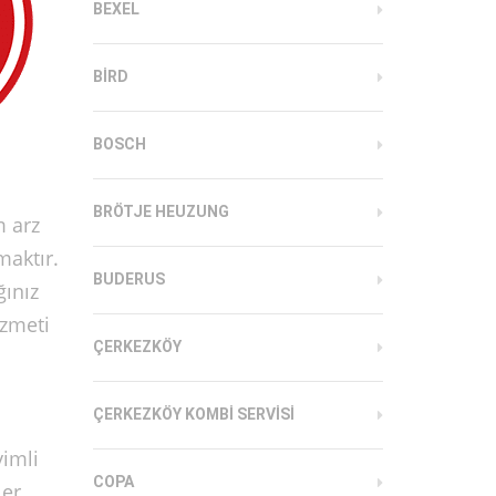
BEXEL
BIRD
BOSCH
BRÖTJE HEUZUNG
 arz
maktır.
BUDERUS
ınız
izmeti
ÇERKEZKÖY
ÇERKEZKÖY KOMBI SERVISI
imli
COPA
ler