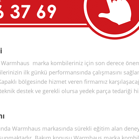
i
 Warmhaus marka kombileriniz için son derece önem
erinizin ilk günkü performansında çalışmasını sağla
paklı bölgesinde hizmet veren firmamız karşılaşacağ
eknik destek ve gerekli olursa yedek parça tedariği h
mı
da Warmhaus markasında sürekli eğitim alan deney
ere sunmaktadır. Bakım konusu Warmhaus marka kombi