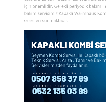
için önemlidir. Gerekli periyodik bakım i
bakım servisimiz Kapaklı Warmhaus Kombi
önerileri sunmaktadır.