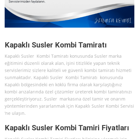
Kapaklı Susler Kombi Tamiratı
Kapaklı Susler Kombi Tamiratı konusunda Susler marka
eğitimini düzenli olarak alan, işini titizlikle yapan teknik
servislerimiz sizlere kaliteli ve güvenli kombi tamiratı hizmeti
sunmaktadır. Kapaklı Susler Kombi Tamiratı konusunda
Kapaklı bölgesindeki en köklü firma olarak karşılaştığınız
kombi arızalarında özel çözümler üreterek kombi tamiratınızı
gerçekleştiriyoruz. Susler markasına özel tamir ve onarım
yöntemlerinden yararlanmak için Kapaklı Susler Kombi Servisi
‘ne ulaşın.
Kapaklı Susler Kombi Tamiri Fiyatları