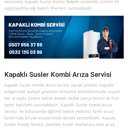
servisimiz Kapaklı Susler Kombi Bakımı sırasında sizlerin de
uygulayabileceği bakım önerileri sunmaktadır.
Kapaklı Susler Kombi Arıza Servisi
Kapaklı Susler Kombi Arıza Servisi olarak yıllardır Kapaklı
bölgesinde faaliyet gösteren firmamız kombilerinizde oluşan
her arızada sizlere teknik destek, yedek parça temini ve hızlı
tamir kabiliyeti sunmaktadır. Kapaklı Susler Kombi Arıza
Servisi ile konusunda eğitimli teknik ekibimiz farklı arıza
türlerinde birçok müşterimize destek vermektedir. Kapaklı
Susler Kombi Servisi, özellikle Susler markasına özel arıza