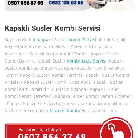
Kapaklı Susler Kombi Servisi
Seymen Kombi
Kapaklı
Susler
Kombi Servisi
olarak Kapaklı
bölgesinde hizmet vermekteyiz. Servisimizin başlıca
hizmetleri ; Kapaklı Susler Kombi Tamiri , Kapaklı Susler
Kombi Bakımı , Kapaklı Susler
Kombi Arıza Servisi
, Kapaklı
Susler Kombi Bakımı Servisi, Kapaklı Susler Kombi Anakart
Tamiri, Kapaklı Susler Kombi Tamiratı, Kapaklı Susler Kombi
Arızaları, Kapaklı Susler Kombi Arıza Kodu, Kapaklı Susler
Kombi Kart Tamiri dir. Bunların dışında ; Kapaklı Susler
Kombi Servisi Ücretleri , Kapaklı Susler Kombi Tamiri Ücretleri
, Kapaklı Susler En Yakın Kombi Servisi konularında aklınıza
takılan her sorularda
Seymen Kombi
’ye ulaşabilirsiniz.