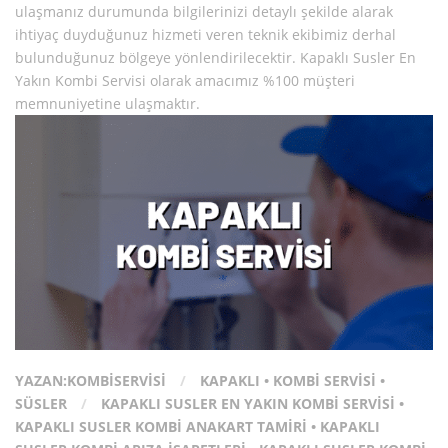
ulaşmanız durumunda bilgilerinizi detaylı şekilde alarak
ihtiyaç duyduğunuz hizmeti veren teknik ekibimiz derhal
bulunduğunuz bölgeye yönlendirilecektir. Kapaklı Susler En
Yakın Kombi Servisi olarak amacımız %100 müşteri
memnuniyetine ulaşmaktır.
YAZAN:
KOMBISERVISI
/
KAPAKLI
•
KOMBI SERVISI
•
SÜSLER
/
KAPAKLI SUSLER EN YAKIN KOMBI SERVISI
•
KAPAKLI SUSLER KOMBI ANAKART TAMIRI
•
KAPAKLI