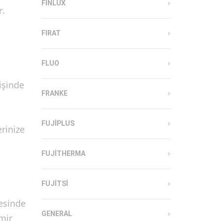
FINLUX
r.
FIRAT
FLUO
işinde
FRANKE
s
FUJIPLUS
rinize
FUJITHERMA
FUJITSI
gesinde
GENERAL
amir