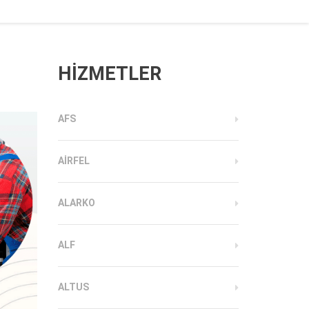
HİZMETLER
AFS
AIRFEL
ALARKO
ALF
ALTUS