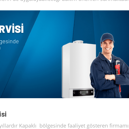
isi
yıllardır Kapaklı bölgesinde faaliyet gösteren firmamı