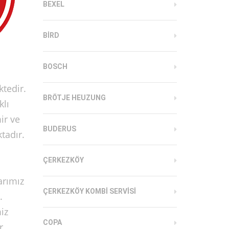
BEXEL
BIRD
BOSCH
tedir.
BRÖTJE HEUZUNG
klı
ir ve
BUDERUS
tadır.
ÇERKEZKÖY
arımız
ÇERKEZKÖY KOMBI SERVISI
.
iz
COPA
r.