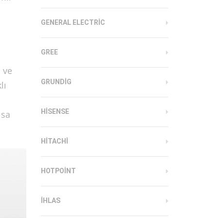
GENERAL ELECTRIC
GREE
 ve
GRUNDIG
lı
HISENSE
ısa
HITACHI
HOTPOINT
IHLAS