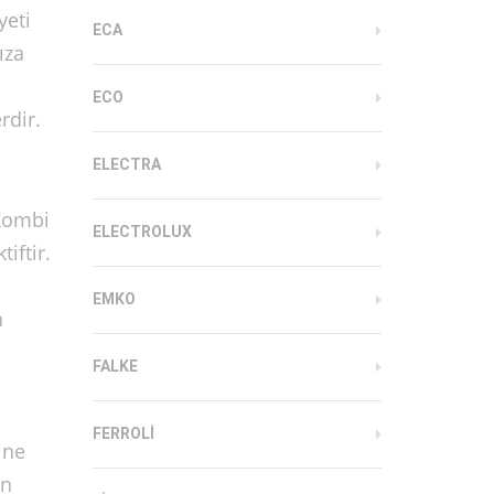
yeti
ECA
ıza
ECO
rdir.
ELECTRA
 Kombi
ELECTROLUX
iftir.
ı
EMKO
n
FALKE
FERROLI
ine
un