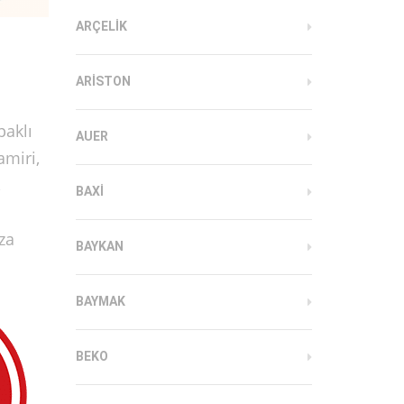
ARÇELIK
ARISTON
paklı
AUER
amiri,
,
BAXI
za
BAYKAN
BAYMAK
BEKO