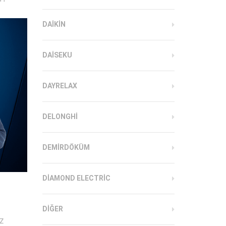
DAIKIN
DAISEKU
DAYRELAX
DELONGHI
DEMIRDÖKÜM
DIAMOND ELECTRIC
DIĞER
z