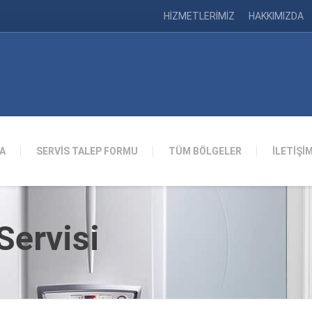
HİZMETLERİMİZ
HAKKIMIZDA
A
SERVİS TALEP FORMU
TÜM BÖLGELER
İLETİŞİ
ervisi