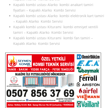
Kapaklı kombi ustası Alarko kombi anakart tamiri
fiyatları – Kapaklı Alarko Kombi Servisi
Kapaklı kombi ustası Alarko kombi elektronik kart tamiri
– Kapaklı Alarko Kombi Servisi
Kapaklı kombi ustası Kiturami kombi emniyet ventili
tamiri – Kapaklı Alarko Kombi Servisi
Kapaklı kombi ustası Kiturami kombi fan tamiri –
Kapaklı Alarko Kombi Servisi