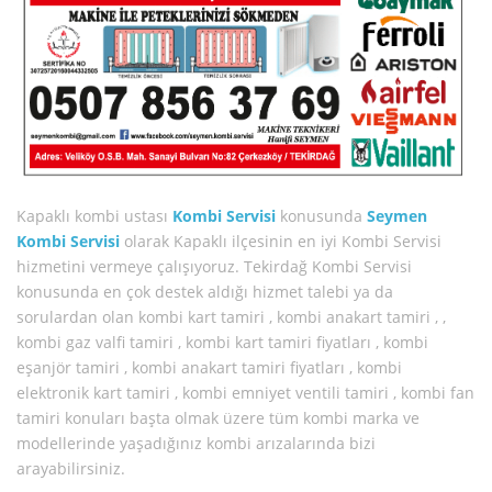
Kapaklı kombi ustası
Kombi Servisi
konusunda
Seymen
Kombi Servisi
olarak Kapaklı ilçesinin en iyi Kombi Servisi
hizmetini vermeye çalışıyoruz. Tekirdağ Kombi Servisi
konusunda en çok destek aldığı hizmet talebi ya da
sorulardan olan kombi kart tamiri , kombi anakart tamiri , ,
kombi gaz valfi tamiri , kombi kart tamiri fiyatları , kombi
eşanjör tamiri , kombi anakart tamiri fiyatları , kombi
elektronik kart tamiri , kombi emniyet ventili tamiri , kombi fan
tamiri konuları başta olmak üzere tüm kombi marka ve
modellerinde yaşadığınız kombi arızalarında bizi
arayabilirsiniz.