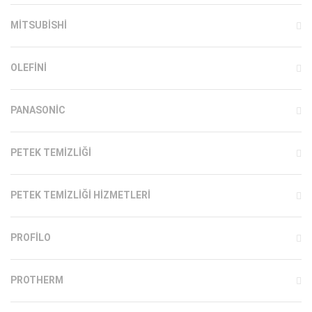
MITSUBISHI
OLEFINI
PANASONIC
PETEK TEMIZLIĞI
PETEK TEMIZLIĞI HIZMETLERI
PROFILO
PROTHERM