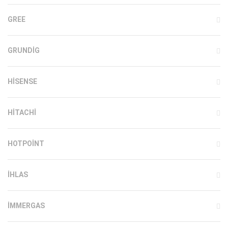
GREE
GRUNDIG
HISENSE
HITACHI
HOTPOINT
IHLAS
İMMERGAS