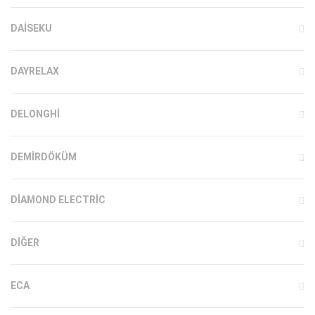
DAISEKU
DAYRELAX
DELONGHI
DEMIRDÖKÜM
DIAMOND ELECTRIC
DIĞER
ECA