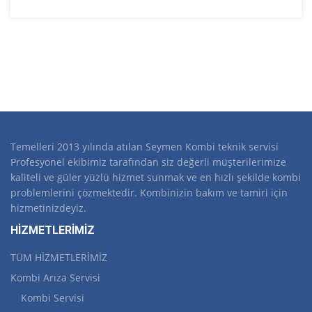
Temelleri 2013 yılında atılan Seymen Kombi teknik servisi
Profesyonel ekibimiz tarafından siz değerli müşterilerimize
kaliteli ve güler yüzlü hizmet sunmak ve en hızlı şekilde kombi
problemlerini çözmektedir. Kombinizin bakım ve tamiri için
hizmetinizdeyiz.
HİZMETLERİMİZ
TÜM HİZMETLERİMİZ
Kombi Arıza Servisi
Kombi Servisi