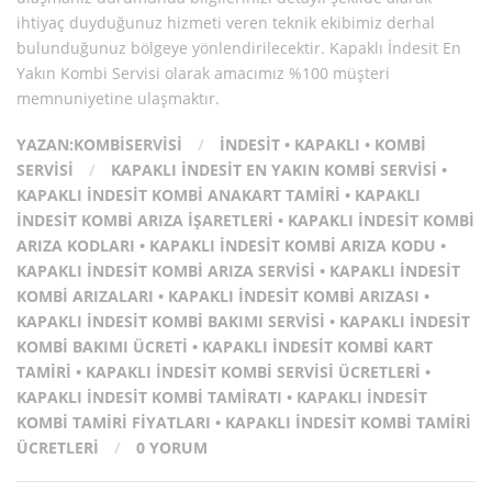
ihtiyaç duyduğunuz hizmeti veren teknik ekibimiz derhal
bulunduğunuz bölgeye yönlendirilecektir. Kapaklı İndesit En
Yakın Kombi Servisi olarak amacımız %100 müşteri
memnuniyetine ulaşmaktır.
YAZAN:
KOMBISERVISI
/
INDESIT
•
KAPAKLI
•
KOMBI
SERVISI
/
KAPAKLI İNDESIT EN YAKIN KOMBI SERVISI
•
KAPAKLI İNDESIT KOMBI ANAKART TAMIRI
•
KAPAKLI
İNDESIT KOMBI ARIZA İŞARETLERI
•
KAPAKLI İNDESIT KOMBI
ARIZA KODLARI
•
KAPAKLI İNDESIT KOMBI ARIZA KODU
•
KAPAKLI İNDESIT KOMBI ARIZA SERVISI
•
KAPAKLI İNDESIT
KOMBI ARIZALARI
•
KAPAKLI İNDESIT KOMBI ARIZASI
•
KAPAKLI İNDESIT KOMBI BAKIMI SERVISI
•
KAPAKLI İNDESIT
KOMBI BAKIMI ÜCRETI
•
KAPAKLI İNDESIT KOMBI KART
TAMIRI
•
KAPAKLI İNDESIT KOMBI SERVISI ÜCRETLERI
•
KAPAKLI İNDESIT KOMBI TAMIRATI
•
KAPAKLI İNDESIT
KOMBI TAMIRI FIYATLARI
•
KAPAKLI İNDESIT KOMBI TAMIRI
ÜCRETLERI
/
0 YORUM