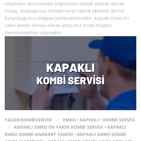
ulaşmanız durumunda bilgilerinizi detaylı şekilde alarak
ihtiyaç duyduğunuz hizmeti veren teknik ekibimiz derhal
bulunduğunuz bölgeye yönlendirilecektir. Kapaklı Emko En
Yakın Kombi Servisi olarak amacımız %100 müşteri
memnuniyetine ulaşmaktır.
YAZAN:
KOMBISERVISI
/
EMKO
•
KAPAKLI
•
KOMBI SERVISI
/
KAPAKLI EMKO EN YAKIN KOMBI SERVISI
•
KAPAKLI
EMKO KOMBI ANAKART TAMIRI
•
KAPAKLI EMKO KOMBI