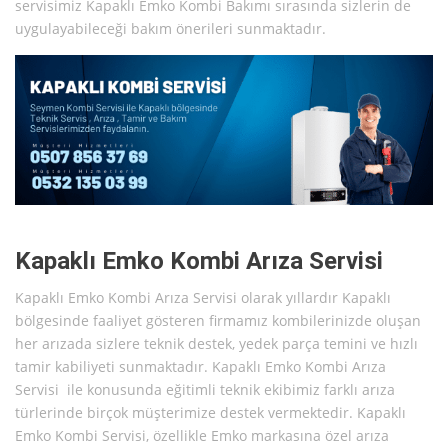
servisimiz Kapaklı Emko Kombi Bakımı sırasında sizlerin de
uygulayabileceği bakım önerileri sunmaktadır.
Kapaklı Emko Kombi Arıza Servisi
Kapaklı Emko Kombi Arıza Servisi olarak yıllardır Kapaklı
bölgesinde faaliyet gösteren firmamız kombilerinizde oluşan
her arızada sizlere teknik destek, yedek parça temini ve hızlı
tamir kabiliyeti sunmaktadır. Kapaklı Emko Kombi Arıza
Servisi ile konusunda eğitimli teknik ekibimiz farklı arıza
türlerinde birçok müşterimize destek vermektedir. Kapaklı
Emko Kombi Servisi, özellikle Emko markasına özel arıza