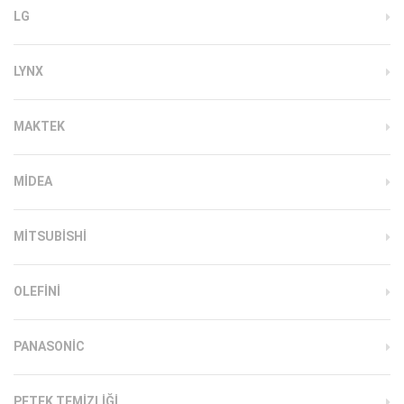
LG
LYNX
MAKTEK
MIDEA
MITSUBISHI
OLEFINI
PANASONIC
PETEK TEMIZLIĞI