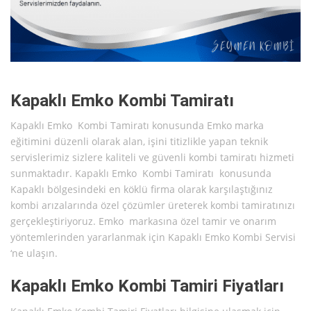
Kapaklı Emko Kombi Tamiratı
Kapaklı Emko Kombi Tamiratı konusunda Emko marka
eğitimini düzenli olarak alan, işini titizlikle yapan teknik
servislerimiz sizlere kaliteli ve güvenli kombi tamiratı hizmeti
sunmaktadır. Kapaklı Emko Kombi Tamiratı konusunda
Kapaklı bölgesindeki en köklü firma olarak karşılaştığınız
kombi arızalarında özel çözümler üreterek kombi tamiratınızı
gerçekleştiriyoruz. Emko markasına özel tamir ve onarım
yöntemlerinden yararlanmak için Kapaklı Emko Kombi Servisi
‘ne ulaşın.
Kapaklı Emko Kombi Tamiri Fiyatları