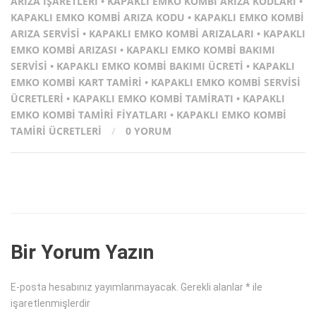
ARIZA İŞARETLERI
•
KAPAKLI EMKO KOMBI ARIZA KODLARI
•
KAPAKLI EMKO KOMBI ARIZA KODU
•
KAPAKLI EMKO KOMBI
ARIZA SERVISI
•
KAPAKLI EMKO KOMBI ARIZALARI
•
KAPAKLI
EMKO KOMBI ARIZASI
•
KAPAKLI EMKO KOMBI BAKIMI
SERVISI
•
KAPAKLI EMKO KOMBI BAKIMI ÜCRETI
•
KAPAKLI
EMKO KOMBI KART TAMIRI
•
KAPAKLI EMKO KOMBI SERVISI
ÜCRETLERI
•
KAPAKLI EMKO KOMBI TAMIRATI
•
KAPAKLI
EMKO KOMBI TAMIRI FIYATLARI
•
KAPAKLI EMKO KOMBI
TAMIRI ÜCRETLERI
/
0 YORUM
Bir Yorum Yazın
E-posta hesabınız yayımlanmayacak.
Gerekli alanlar
*
ile
işaretlenmişlerdir