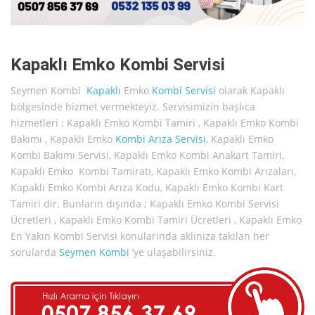
Kapaklı Emko Kombi Servisi
Seymen Kombi
Kapaklı
Emko
Kombi Servisi
olarak Kapaklı
bölgesinde hizmet vermekteyiz. Servisimizin başlıca
hizmetleri ; Kapaklı Emko Kombi Tamiri , Kapaklı Emko Kombi
Bakımı , Kapaklı Emko
Kombi Arıza Servisi
, Kapaklı Emko
Kombi Bakımı Servisi, Kapaklı Emko Kombi Anakart Tamiri,
Kapaklı Emko Kombi Tamiratı, Kapaklı Emko Kombi Arızaları,
Kapaklı Emko Kombi Arıza Kodu, Kapaklı Emko Kombi Kart
Tamiri dir. Bunların dışında ; Kapaklı Emko Kombi Servisi
Ücretleri , Kapaklı Emko Kombi Tamiri Ücretleri , Kapaklı Emko
En Yakın Kombi Servisi konularında aklınıza takılan her
sorularda
Seymen Kombi
’ye ulaşabilirsiniz.