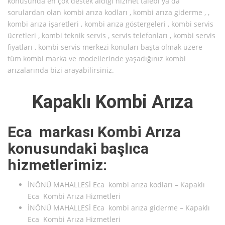
konusunda en çok destek aldığı hizmet talebi ya da
sorulardan olan kombi arıza kodları , kombi arıza giderme , ,
kombi arıza işaretleri , kombi arıza göstergeleri , kombi servis
ücretleri , kombi teknik servis , servis telefonları , kombi servis
fiyatları , kombi servis merkezi konuları başta olmak üzere
tüm kombi marka ve modellerinde yaşadığınız kombi
arızalarında bizi arayabilirsiniz.
Kapaklı Kombi Arıza
Eca markası Kombi Arıza
konusundaki başlıca
hizmetlerimiz:
İNÖNÜ MAHALLESİ Eca kombi arıza kodları – Kapaklı
Eca Kombi Arıza Hizmetleri
İNÖNÜ MAHALLESİ Eca kombi arıza giderme – Kapaklı
Eca Kombi Arıza Hizmetleri