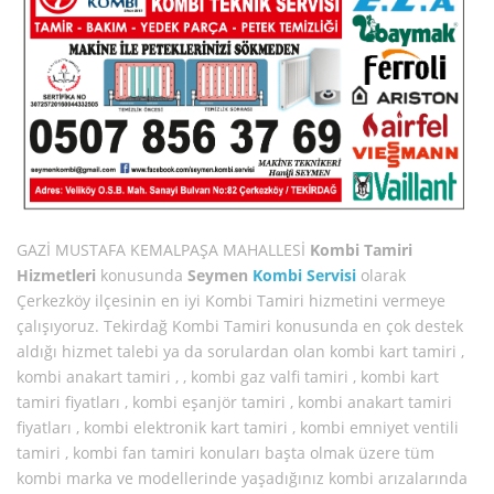
GAZİ MUSTAFA KEMALPAŞA MAHALLESİ
Kombi Tamiri
Hizmetleri
konusunda
Seymen
Kombi Servisi
olarak
Çerkezköy ilçesinin en iyi Kombi Tamiri hizmetini vermeye
çalışıyoruz. Tekirdağ Kombi Tamiri konusunda en çok destek
aldığı hizmet talebi ya da sorulardan olan kombi kart tamiri ,
kombi anakart tamiri , , kombi gaz valfi tamiri , kombi kart
tamiri fiyatları , kombi eşanjör tamiri , kombi anakart tamiri
fiyatları , kombi elektronik kart tamiri , kombi emniyet ventili
tamiri , kombi fan tamiri konuları başta olmak üzere tüm
kombi marka ve modellerinde yaşadığınız kombi arızalarında