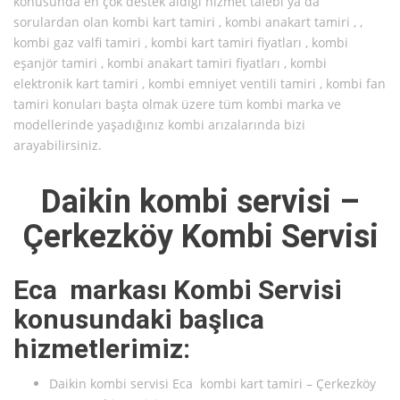
konusunda en çok destek aldığı hizmet talebi ya da
sorulardan olan kombi kart tamiri , kombi anakart tamiri , ,
kombi gaz valfi tamiri , kombi kart tamiri fiyatları , kombi
eşanjör tamiri , kombi anakart tamiri fiyatları , kombi
elektronik kart tamiri , kombi emniyet ventili tamiri , kombi fan
tamiri konuları başta olmak üzere tüm kombi marka ve
modellerinde yaşadığınız kombi arızalarında bizi
arayabilirsiniz.
Daikin kombi servisi –
Çerkezköy Kombi Servisi
Eca markası Kombi Servisi
konusundaki başlıca
hizmetlerimiz:
Daikin kombi servisi Eca kombi kart tamiri – Çerkezköy