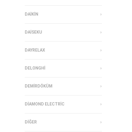
DAIKIN
DAISEKU
DAYRELAX
DELONGHI
DEMIRDÖKÜM
DIAMOND ELECTRIC
DIĞER