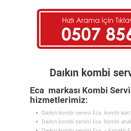
Daıkın kombi serv
Eca markası Kombi Servi
hizmetlerimiz:
Daıkın kombi servisi Eca kombi kart
Daıkın kombi servisi Eca kombi anak
Daıkın kombi servisi Eca – Kapaklı 