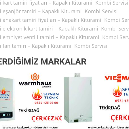
kart tamiri fiyatları – Kapaklı Kiturami Kombi Servisi
 eşanjör tamiri – Kapaklı Kiturami Kombi Servisi
anakart tamiri fiyatları – Kapaklı Kiturami Kombi Ser
elektronik kart tamiri – Kapaklı Kiturami Kombi Serv
 emniyet ventili tamiri – Kapaklı Kiturami Kombi Serv
 fan tamiri – Kapaklı Kiturami Kombi Servisi
ERDİĞİMİZ MARKALAR