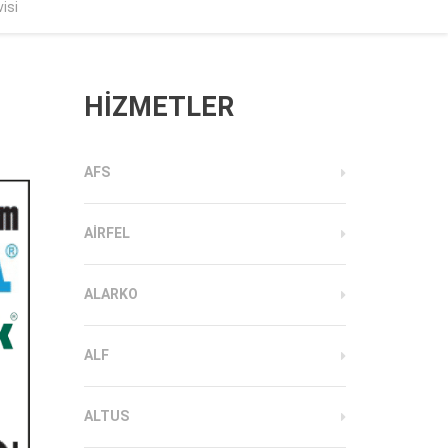
isi
HİZMETLER
AFS
AIRFEL
ALARKO
ALF
ALTUS