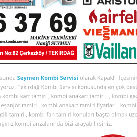
sunda
Seymen Kombi Servisi
olarak Kapaklı ilçesini
şıyoruz. Tekirdağ Kombi Servisi konusunda en çok des
 kombi kart tamiri , kombi anakart tamiri , , kombi gaz
i eşanjör tamiri , kombi anakart tamiri fiyatları , kombi
tili tamiri , kombi fan tamiri konuları başta olmak üz
nız kombi arızalarında bizi arayabilirsiniz.