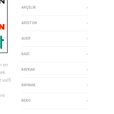
ARÇELIK
ARISTON
AUER
BAXI
n en
BAYKAN
tek
 valfi
BAYMAK
ere
BEKO