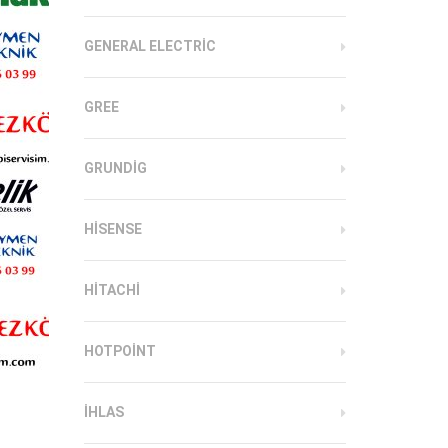
GENERAL ELECTRIC
GREE
GRUNDIG
HISENSE
HITACHI
HOTPOINT
IHLAS