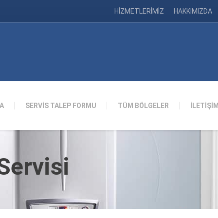
HİZMETLERİMİZ
HAKKIMIZDA
A
SERVİS TALEP FORMU
TÜM BÖLGELER
İLETİŞİ
ervisi