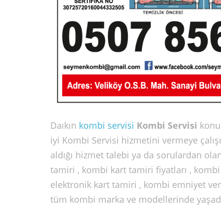
Daıkın
kombi servisi
Kombi Servisi
konu
iyi Kombi Servisi hizmetini vermeye çalı
aldığı hizmet talebi ya da sorulardan olan
tamiri , kombi kart tamiri fiyatları , komb
elektronik kart tamiri , kombi emniyet ven
tüm kombi marka ve modellerinde yaşadığı