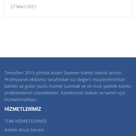
27 Mart 2021
Temelleri 2013 yılında atılan Seymen Kombi teknik servisi
Profesyonel ekibimiz tarafından siz değerli müşterilerimize
kaliteli ve güler yüzlü hizmet sunmak ve en hızlı şekilde kombi
problemlerini çözmektedir. Kombinizin bakım ve tamiri için
hizmetinizdeyiz.
HİZMETLERİMİZ
TÜM HİZMETLERİMİZ
Kombi Arıza Servisi