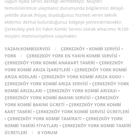
uygun fiyata servis desteği vermekteyiz. Müşteri
temsilcilerimize ulaşmanız durumunda bilgilerinizi detaylı
şekilde alarak ihtiyaç duyduğunuz hizmeti veren teknik
ekibimiz derhal bulunduğunuz bölgeye yönlendirilecektir.
Çerkezköy york En Yakın Kombi Servisi olarak amacımız %100
müşteri memnuniyetine ulaşmaktır.
YAZAN:
KOMBISERVISI
/
ÇERKEZKÖY
•
KOMBI SERVISI
•
YORK
/
ÇERKEZKÖY YORK EN YAKIN KOMBI SERVISI
•
ÇERKEZKÖY YORK KOMBI ANAKART TAMIRI
•
ÇERKEZKÖY
YORK KOMBI ARIZA İŞARETLERI
•
ÇERKEZKÖY YORK KOMBI
ARIZA KODLARI
•
ÇERKEZKÖY YORK KOMBI ARIZA KODU
•
ÇERKEZKÖY YORK KOMBI ARIZA SERVISI
•
ÇERKEZKÖY YORK
KOMBI ARIZALARI
•
ÇERKEZKÖY YORK KOMBI ARIZASI
•
ÇERKEZKÖY YORK KOMBI BAKIMI SERVISI
•
ÇERKEZKÖY
YORK KOMBI BAKIMI ÜCRETI
•
ÇERKEZKÖY YORK KOMBI
KART TAMIRI
•
ÇERKEZKÖY YORK KOMBI SERVISI ÜCRETLERI
•
ÇERKEZKÖY YORK KOMBI TAMIRATI
•
ÇERKEZKÖY YORK
KOMBI TAMIRI FIYATLARI
•
ÇERKEZKÖY YORK KOMBI TAMIRI
ÜCRETLERI
/
0 YORUM