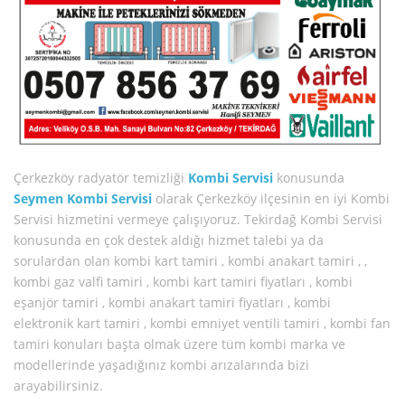
Çerkezköy radyatör temizliği
Kombi Servisi
konusunda
Seymen Kombi Servisi
olarak Çerkezköy ilçesinin en iyi Kombi
Servisi hizmetini vermeye çalışıyoruz. Tekirdağ Kombi Servisi
konusunda en çok destek aldığı hizmet talebi ya da
sorulardan olan kombi kart tamiri , kombi anakart tamiri , ,
kombi gaz valfi tamiri , kombi kart tamiri fiyatları , kombi
eşanjör tamiri , kombi anakart tamiri fiyatları , kombi
elektronik kart tamiri , kombi emniyet ventili tamiri , kombi fan
tamiri konuları başta olmak üzere tüm kombi marka ve
modellerinde yaşadığınız kombi arızalarında bizi
arayabilirsiniz.