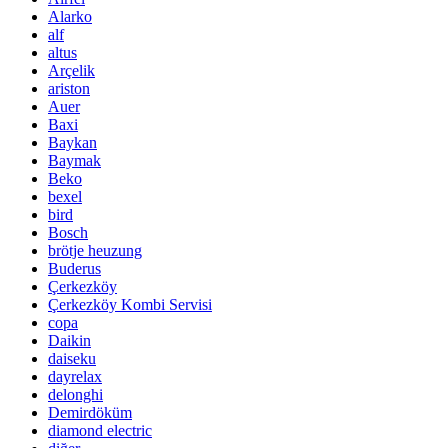
Alarko
alf
altus
Arçelik
ariston
Auer
Baxi
Baykan
Baymak
Beko
bexel
bird
Bosch
brötje heuzung
Buderus
Çerkezköy
Çerkezköy Kombi Servisi
copa
Daikin
daiseku
dayrelax
delonghi
Demirdöküm
diamond electric