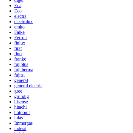
diğer
Eca
Eco
electra
electrolux
emko
Falke
Ferroli
finlux
fırat
fluo
franke
fujiplus
fujitherma
fujitsi
general
general electric
gree
grundig
hisense
hitachi
hotpoint
ihlas
İmmergas
indesit