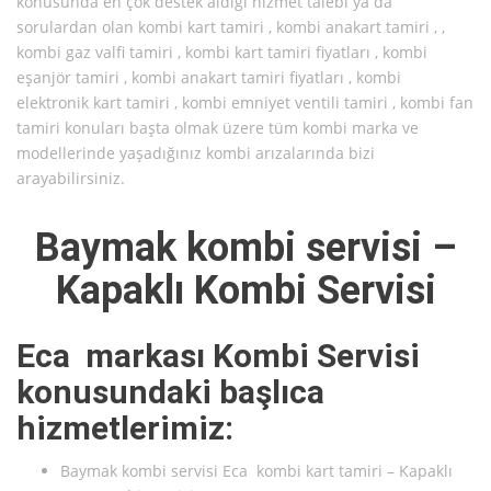
konusunda en çok destek aldığı hizmet talebi ya da
sorulardan olan kombi kart tamiri , kombi anakart tamiri , ,
kombi gaz valfi tamiri , kombi kart tamiri fiyatları , kombi
eşanjör tamiri , kombi anakart tamiri fiyatları , kombi
elektronik kart tamiri , kombi emniyet ventili tamiri , kombi fan
tamiri konuları başta olmak üzere tüm kombi marka ve
modellerinde yaşadığınız kombi arızalarında bizi
arayabilirsiniz.
Baymak kombi servisi –
Kapaklı Kombi Servisi
Eca markası Kombi Servisi
konusundaki başlıca
hizmetlerimiz:
Baymak kombi servisi Eca kombi kart tamiri – Kapaklı