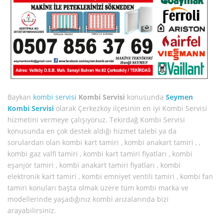
Baykan
kombi servisi
Kombi Servisi
konusunda
Seymen
Kombi Servisi
olarak Çerkezköy ilçesinin en iyi Kombi Servisi
hizmetini vermeye çalışıyoruz. Tekirdağ Kombi Servisi
konusunda en çok destek aldığı hizmet talebi ya da
sorulardan olan kombi kart tamiri , kombi anakart tamiri , ,
kombi gaz valfi tamiri , kombi kart tamiri fiyatları , kombi
eşanjör tamiri , kombi anakart tamiri fiyatları , kombi
elektronik kart tamiri , kombi emniyet ventili tamiri , kombi fan
tamiri konuları başta olmak üzere tüm kombi marka ve
modellerinde yaşadığınız kombi arızalarında bizi
arayabilirsiniz.