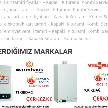
kart tamiri fiyatları – Kapaklı Kiturami Kombi Servis
 eşanjör tamiri – Kapaklı Kiturami Kombi Servisi
 anakart tamiri fiyatları – Kapaklı Kiturami Kombi Se
 elektronik kart tamiri – Kapaklı Kiturami Kombi Ser
 emniyet ventili tamiri – Kapaklı Kiturami Kombi Ser
 fan tamiri – Kapaklı Kiturami Kombi Servisi
ERDİĞİMİZ MARKALAR