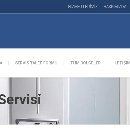
HİZMETLERİMİZ
HAKKIMIZDA
A
SERVİS TALEP FORMU
TÜM BÖLGELER
İLETİŞİ
ervisi