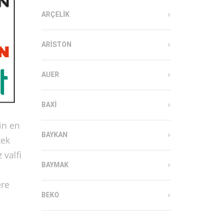
ARÇELIK
ARISTON
AUER
BAXI
in en
BAYKAN
tek
 valfi
BAYMAK
ere
BEKO