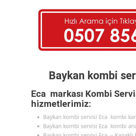
Baykan kombi serv
Eca markası Kombi Servi
hizmetlerimiz:
Baykan kombi servisi Eca kombi kart
Baykan kombi servisi Eca kombi anak
Baykan kombi servisi Eca – Kapaklı