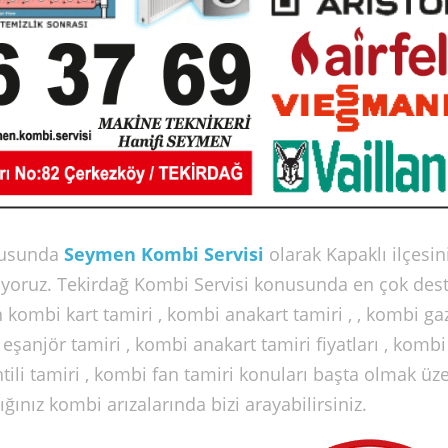
usunda
Seymen Kombi Servisi
olarak Kapaklı ilçesin
şıyoruz. Tekirdağ Kombi Servisi konusunda en çok des
 kombi kart tamiri , kombi anakart tamiri , , kombi gaz
i eşanjör tamiri , kombi anakart tamiri fiyatları , kombi
tili tamiri , kombi fan tamiri konuları başta olmak üz
nız kombi arızalarında bizi arayabilirsiniz.