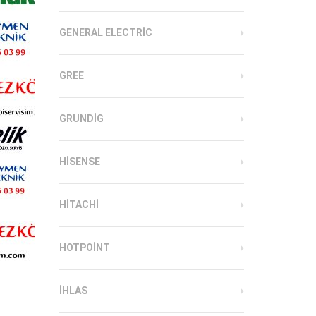
GENERAL ELECTRIC
GREE
GRUNDIG
HISENSE
HITACHI
HOTPOINT
IHLAS