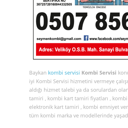
Baykan
kombi servisi
Kombi Servisi
kon
iyi Kombi Servisi hizmetini vermeye çalı
aldığı hizmet talebi ya da sorulardan olan
tamiri , kombi kart tamiri fiyatları , komb
elektronik kart tamiri , kombi emniyet ven
tüm kombi marka ve modellerinde yaşadığı