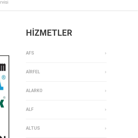
rvisi
HİZMETLER
AFS
AIRFEL
ALARKO
ALF
ALTUS