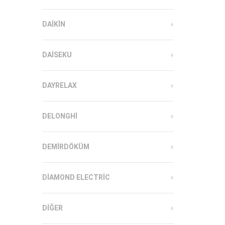
DAIKIN
DAISEKU
DAYRELAX
DELONGHI
DEMIRDÖKÜM
DIAMOND ELECTRIC
DIĞER