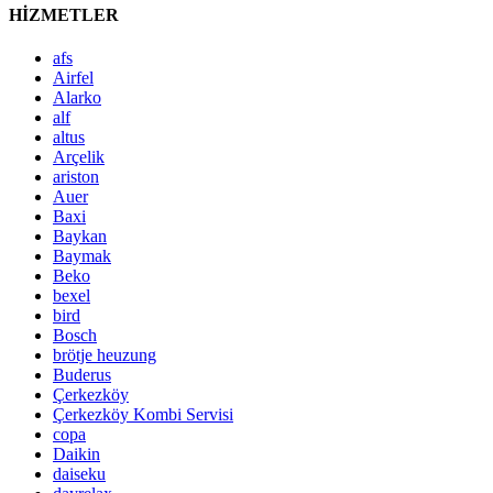
HİZMETLER
afs
Airfel
Alarko
alf
altus
Arçelik
ariston
Auer
Baxi
Baykan
Baymak
Beko
bexel
bird
Bosch
brötje heuzung
Buderus
Çerkezköy
Çerkezköy Kombi Servisi
copa
Daikin
daiseku