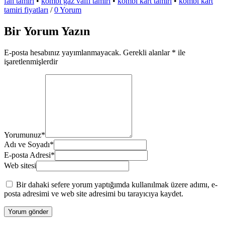
fan tamiri
•
kombi gaz valfi tamiri
•
kombi kart tamiri
•
kombi kart
tamiri fiyatları
/
0 Yorum
Bir Yorum Yazın
E-posta hesabınız yayımlanmayacak.
Gerekli alanlar
*
ile
işaretlenmişlerdir
Yorumunuz
*
Adı ve Soyadı
*
E-posta Adresi
*
Web sitesi
Bir dahaki sefere yorum yaptığımda kullanılmak üzere adımı, e-
posta adresimi ve web site adresimi bu tarayıcıya kaydet.