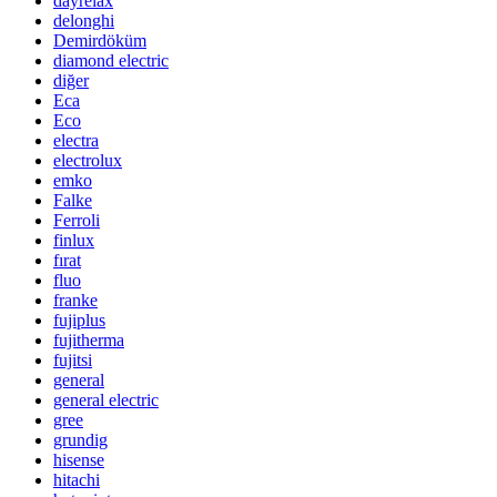
dayrelax
delonghi
Demirdöküm
diamond electric
diğer
Eca
Eco
electra
electrolux
emko
Falke
Ferroli
finlux
fırat
fluo
franke
fujiplus
fujitherma
fujitsi
general
general electric
gree
grundig
hisense
hitachi