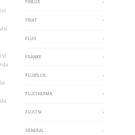
FINLUX
isi
FIRAT
isi
FLUO
isi
FRANKE
ombi
FUJIPLUS
bi
FUJITHERMA
mbi
FUJITSI
GENERAL