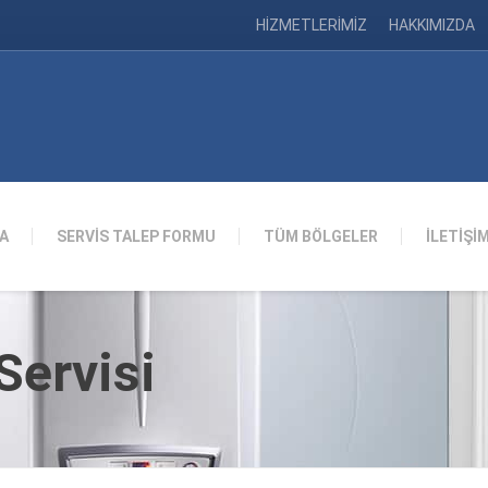
HİZMETLERİMİZ
HAKKIMIZDA
A
SERVİS TALEP FORMU
TÜM BÖLGELER
İLETİŞİ
ervisi