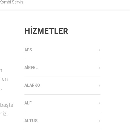
Kombi Servisi
HİZMETLER
AFS
AIRFEL
n
a en
ALARKO
,
ALF
 başta
niz.
ALTUS