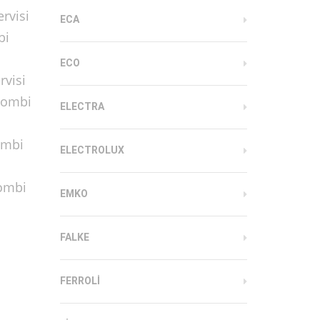
rvisi
ECA
bi
ECO
rvisi
Kombi
ELECTRA
ombi
ELECTROLUX
Kombi
EMKO
FALKE
FERROLI