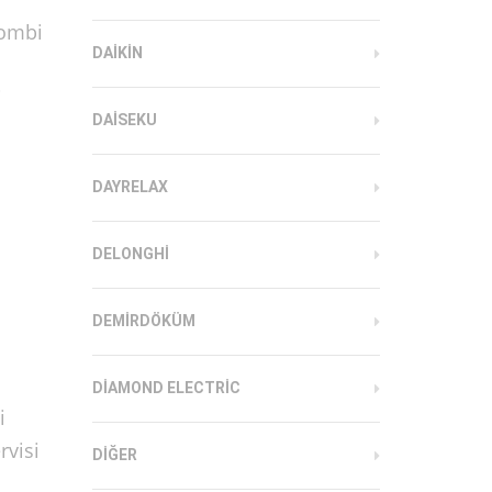
Kombi
DAIKIN
i
DAISEKU
DAYRELAX
DELONGHI
DEMIRDÖKÜM
DIAMOND ELECTRIC
i
rvisi
DIĞER