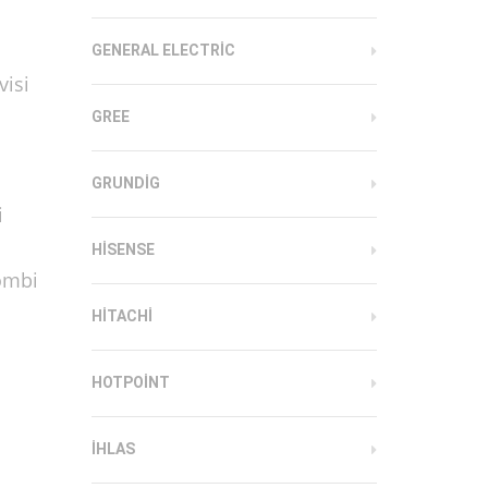
GENERAL ELECTRIC
visi
GREE
GRUNDIG
i
HISENSE
ombi
HITACHI
HOTPOINT
n
IHLAS