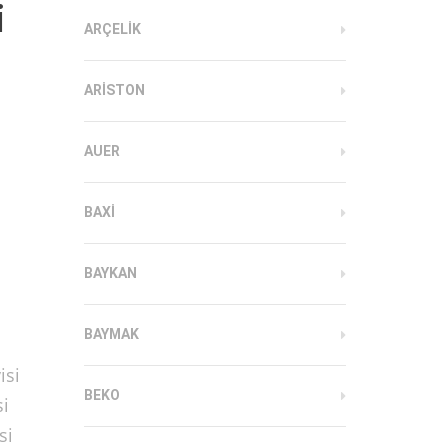
i
ARÇELIK
ARISTON
AUER
BAXI
BAYKAN
BAYMAK
isi
BEKO
si
si