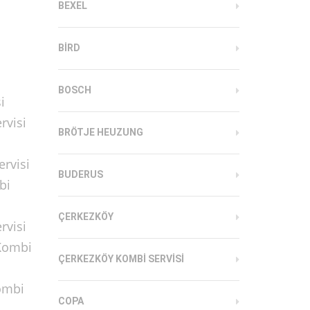
BEXEL
BIRD
BOSCH
i
rvisi
BRÖTJE HEUZUNG
rvisi
BUDERUS
bi
ÇERKEZKÖY
rvisi
 Kombi
ÇERKEZKÖY KOMBI SERVISI
ombi
COPA