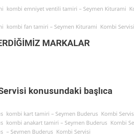
ami kombi emniyet ventili tamiri – Seymen Kiturami 
ami kombi fan tamiri – Seymen Kiturami Kombi Servis
ERDİĞİMİZ MARKALAR
ervisi konusundaki başlıca
us kombi kart tamiri – Seymen Buderus Kombi Servis
us kombi anakart tamiri – Seymen Buderus Kombi Se
rus – Seymen Buderus Kombi Servisi