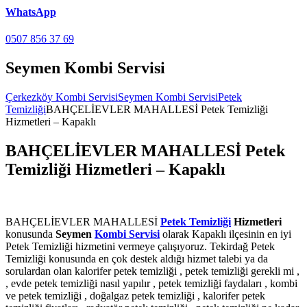
WhatsApp
0507 856 37 69
Seymen Kombi Servisi
Çerkezköy Kombi Servisi
Seymen Kombi Servisi
Petek
Temizliği
BAHÇELİEVLER MAHALLESİ Petek Temizliği
Hizmetleri – Kapaklı
BAHÇELİEVLER MAHALLESİ Petek
Temizliği Hizmetleri – Kapaklı
BAHÇELİEVLER MAHALLESİ
Petek Temizliği
Hizmetleri
konusunda
Seymen
Kombi Servisi
olarak Kapaklı ilçesinin en iyi
Petek Temizliği hizmetini vermeye çalışıyoruz. Tekirdağ Petek
Temizliği konusunda en çok destek aldığı hizmet talebi ya da
sorulardan olan kalorifer petek temizliği , petek temizliği gerekli mi ,
, evde petek temizliği nasıl yapılır , petek temizliği faydaları , kombi
ve petek temizliği , doğalgaz petek temizliği , kalorifer petek