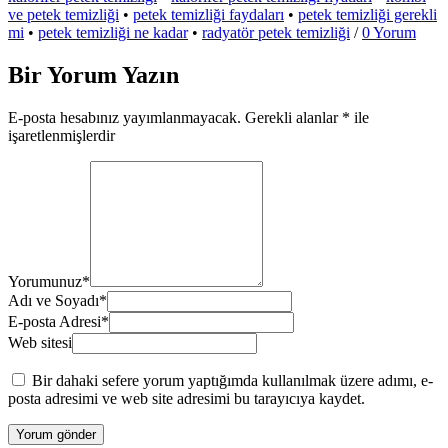
ve petek temizliği
•
petek temizliği faydaları
•
petek temizliği gerekli
mi
•
petek temizliği ne kadar
•
radyatör petek temizliği
/
0 Yorum
Bir Yorum Yazın
E-posta hesabınız yayımlanmayacak.
Gerekli alanlar
*
ile
işaretlenmişlerdir
Yorumunuz
*
Adı ve Soyadı
*
E-posta Adresi
*
Web sitesi
Bir dahaki sefere yorum yaptığımda kullanılmak üzere adımı, e-
posta adresimi ve web site adresimi bu tarayıcıya kaydet.