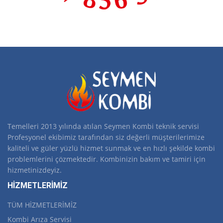
Temelleri 2013 yılında atılan Seymen Kombi teknik servisi
Profesyonel ekibimiz tarafından siz değerli müşterilerimize
kaliteli ve güler yüzlü hizmet sunmak ve en hızlı şekilde kombi
problemlerini çözmektedir. Kombinizin bakım ve tamiri için
hizmetinizdeyiz.
HİZMETLERİMİZ
TÜM HİZMETLERİMİZ
Kombi Arıza Servisi