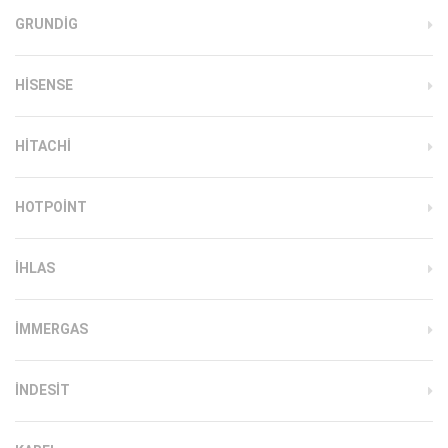
GRUNDIG
HISENSE
HITACHI
HOTPOINT
IHLAS
İMMERGAS
INDESIT