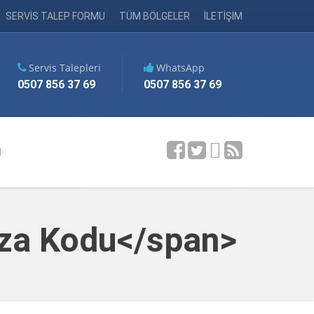
SERVİS TALEP FORMU
TÜM BÖLGELER
İLETİŞİM
Servis Talepleri
WhatsApp
0507 856 37 69
0507 856 37 69
M
ıza Kodu</span>