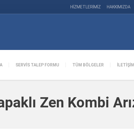
HİZMETLERİMİZ
HAKKIMIZDA
A
SERVİS TALEP FORMU
TÜM BÖLGELER
İLETİŞİ
Kapaklı Zen Kombi Ar