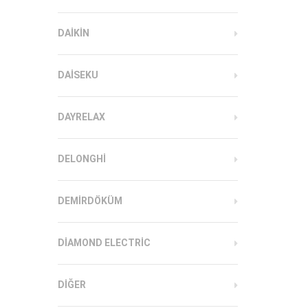
DAIKIN
DAISEKU
DAYRELAX
DELONGHI
DEMIRDÖKÜM
DIAMOND ELECTRIC
DIĞER