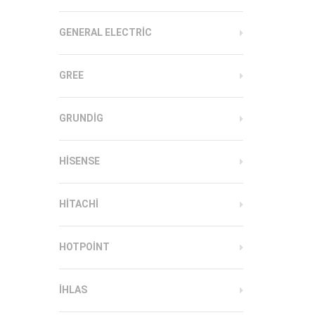
GENERAL ELECTRIC
GREE
GRUNDIG
HISENSE
HITACHI
HOTPOINT
IHLAS