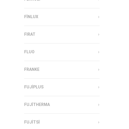
FINLUX
FIRAT
FLUO
FRANKE
FUJIPLUS
FUJITHERMA
FUJITSI