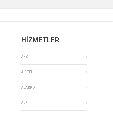
HİZMETLER
AFS
AIRFEL
ALARKO
ALF