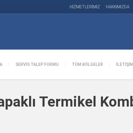
HİZMETLERİMİZ
HAKKIMIZDA
A
SERVİS TALEP FORMU
TÜM BÖLGELER
İLETİŞİ
apaklı Termikel Kom