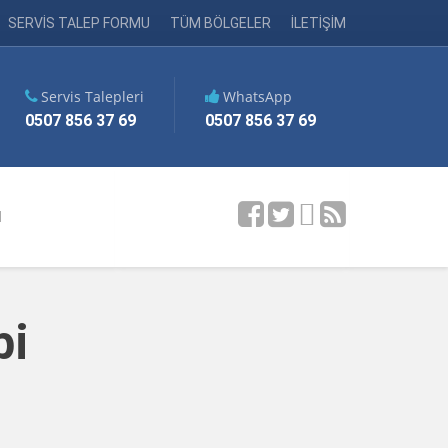
SERVİS TALEP FORMU
TÜM BÖLGELER
İLETİŞİM
Servis Talepleri
WhatsApp
0507 856 37 69
0507 856 37 69
M
bi