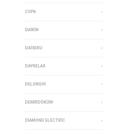
COPA
DAIKIN
DAISEKU
DAYRELAX
DELONGHI
DEMIRDÖKÜM
DIAMOND ELECTRIC