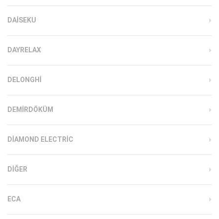
DAISEKU
DAYRELAX
DELONGHI
DEMIRDÖKÜM
DIAMOND ELECTRIC
DIĞER
ECA