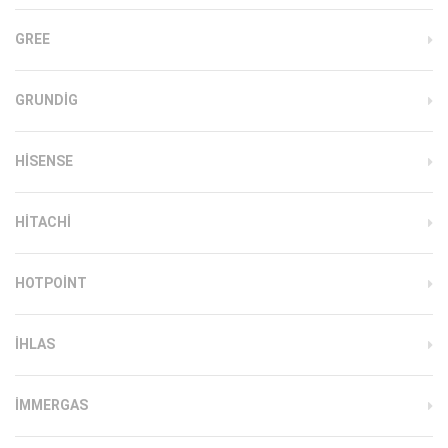
GREE
GRUNDIG
HISENSE
HITACHI
HOTPOINT
IHLAS
İMMERGAS