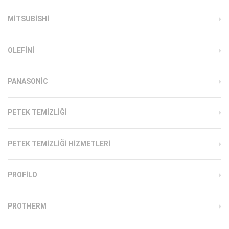
MITSUBISHI
OLEFINI
PANASONIC
PETEK TEMIZLIĞI
PETEK TEMIZLIĞI HIZMETLERI
PROFILO
PROTHERM