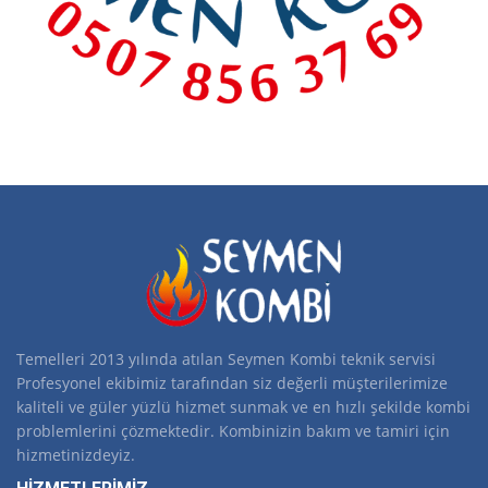
Temelleri 2013 yılında atılan Seymen Kombi teknik servisi
Profesyonel ekibimiz tarafından siz değerli müşterilerimize
kaliteli ve güler yüzlü hizmet sunmak ve en hızlı şekilde kombi
problemlerini çözmektedir. Kombinizin bakım ve tamiri için
hizmetinizdeyiz.