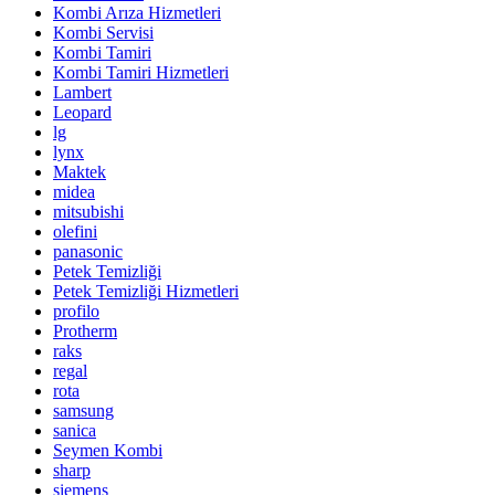
Kombi Arıza Hizmetleri
Kombi Servisi
Kombi Tamiri
Kombi Tamiri Hizmetleri
Lambert
Leopard
lg
lynx
Maktek
midea
mitsubishi
olefini
panasonic
Petek Temizliği
Petek Temizliği Hizmetleri
profilo
Protherm
raks
regal
rota
samsung
sanica
Seymen Kombi
sharp
siemens