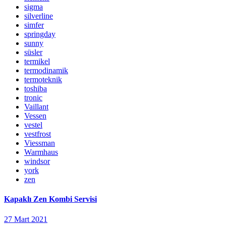
sigma
silverline
simfer
springday
sunny
süsler
termikel
termodinamik
termoteknik
toshiba
tronic
Vaillant
Vessen
vestel
vestfrost
Viessman
Warmhaus
windsor
york
zen
Kapaklı Zen Kombi Servisi
27 Mart 2021