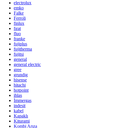
electrolux
emko
Falke
Ferroli
finlux
fırat
fluo
franke
fujiplus
fujitherma
fujitsi
general
general electric
gree
grundig
hisense
hitachi
hotpoint
ihlas
İmmergas
indesit
kabel
Kapaklı
Kiturami
Kombi Arıza