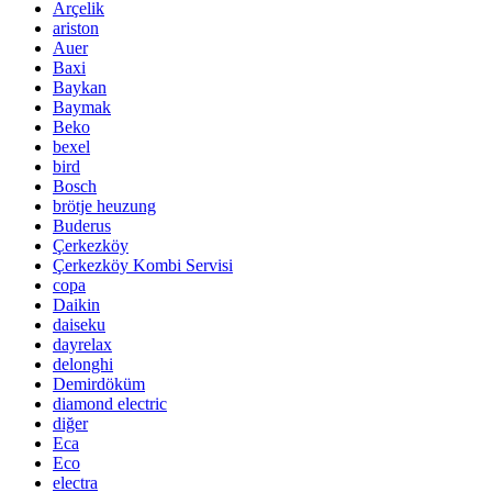
Arçelik
ariston
Auer
Baxi
Baykan
Baymak
Beko
bexel
bird
Bosch
brötje heuzung
Buderus
Çerkezköy
Çerkezköy Kombi Servisi
copa
Daikin
daiseku
dayrelax
delonghi
Demirdöküm
diamond electric
diğer
Eca
Eco
electra