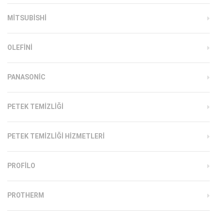
MITSUBISHI
OLEFINI
PANASONIC
PETEK TEMIZLIĞI
PETEK TEMIZLIĞI HIZMETLERI
PROFILO
PROTHERM