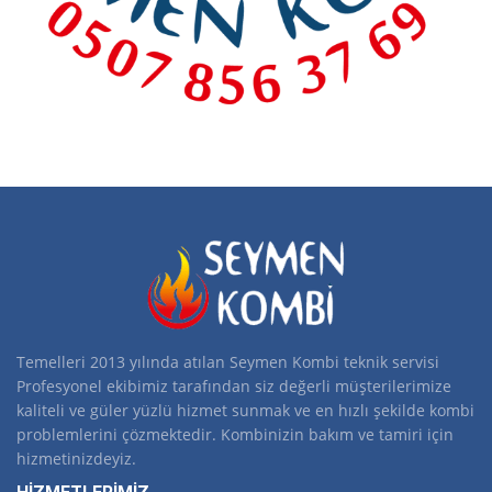
Temelleri 2013 yılında atılan Seymen Kombi teknik servisi
Profesyonel ekibimiz tarafından siz değerli müşterilerimize
kaliteli ve güler yüzlü hizmet sunmak ve en hızlı şekilde kombi
problemlerini çözmektedir. Kombinizin bakım ve tamiri için
hizmetinizdeyiz.