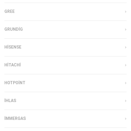
GREE
GRUNDIG
HISENSE
HITACHI
HOTPOINT
IHLAS
İMMERGAS