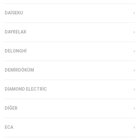
DAISEKU
DAYRELAX
DELONGHI
DEMIRDÖKÜM
DIAMOND ELECTRIC
DIĞER
ECA