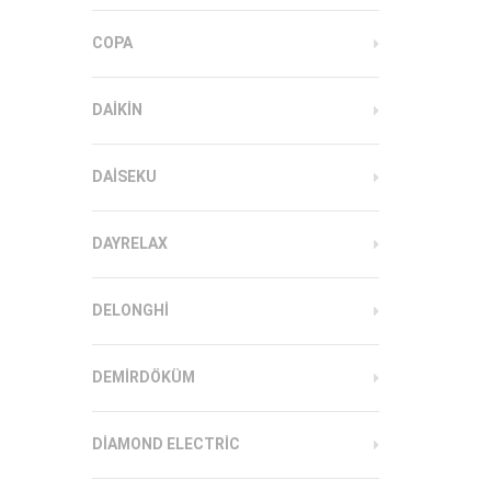
COPA
DAIKIN
DAISEKU
DAYRELAX
DELONGHI
DEMIRDÖKÜM
DIAMOND ELECTRIC