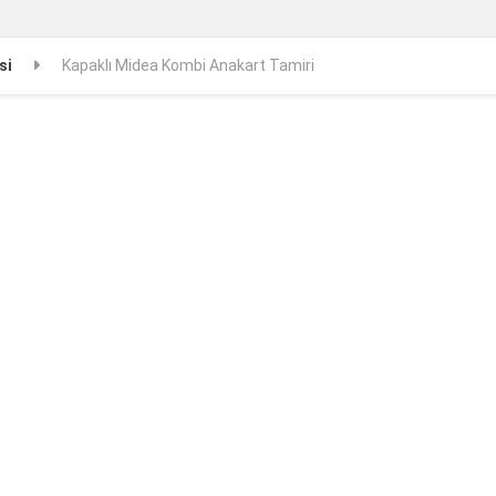
si
Kapaklı Midea Kombi Anakart Tamiri