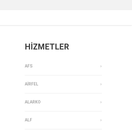
HİZMETLER
AFS
AIRFEL
ALARKO
ALF