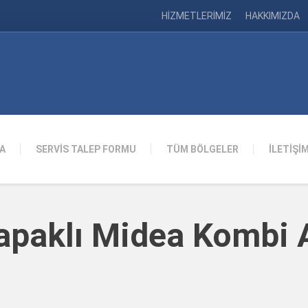
HİZMETLERİMİZ
HAKKIMIZDA
A
SERVİS TALEP FORMU
TÜM BÖLGELER
İLETİŞİ
Kapaklı Midea Kombi 