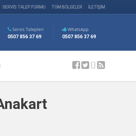
SERVİS TALEP FORMU
TÜM BÖLGELER
İLETİŞİM
Servis Talepleri
WhatsApp
0507 856 37 69
0507 856 37 69
M
Anakart