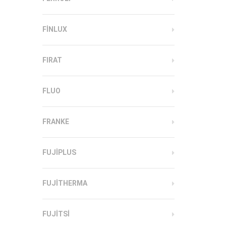
FINLUX
FIRAT
FLUO
FRANKE
FUJIPLUS
FUJITHERMA
FUJITSI