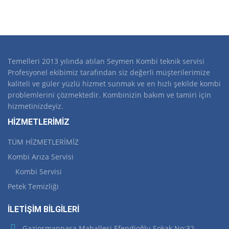
Temelleri 2013 yılında atılan Seymen Kombi teknik servisi
Profesyonel ekibimiz tarafından siz değerli müşterilerimize
kaliteli ve güler yüzlü hizmet sunmak ve en hızlı şekilde kombi
problemlerini çözmektedir. Kombinizin bakım ve tamiri için
hizmetinizdeyiz.
HİZMETLERİMİZ
TÜM HİZMETLERİMİZ
Kombi Arıza Servisi
Kombi Servisi
Petek Temizliği
İLETİŞİM BİLGİLERİ
Gaziosmanpaşa Mahallesi Efendioğlu Sokak No:32