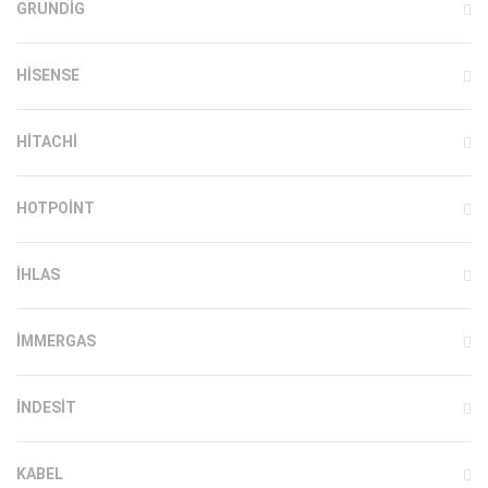
GRUNDIG
HISENSE
HITACHI
HOTPOINT
IHLAS
İMMERGAS
INDESIT
KABEL