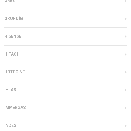
GREE
GRUNDIG
HISENSE
HITACHI
HOTPOINT
IHLAS
İMMERGAS
INDESIT