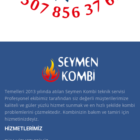
Temelleri 2013 yılında atılan Seymen Kombi teknik servisi
Profesyonel ekibimiz tarafından siz değerli müşterilerimize
kaliteli ve güler yüzlü hizmet sunmak ve en hızlı şekilde kombi
problemlerini çözmektedir. Kombinizin bakım ve tamiri için
hizmetinizdeyiz.
HİZMETLERİMİZ