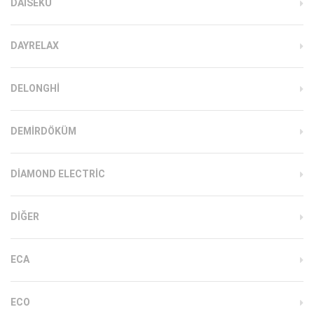
DAISEKU
DAYRELAX
DELONGHI
DEMIRDÖKÜM
DIAMOND ELECTRIC
DIĞER
ECA
ECO