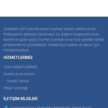
Temelleri 2013 yılında atılan Seymen Kombi teknik servisi
Profesyonel ekibimiz tarafından siz değerli müşterilerimize
kaliteli ve güler yüzlü hizmet sunmak ve en hızlı şekilde kombi
problemlerini çözmektedir. Kombinizin bakım ve tamiri için
hizmetinizdeyiz.
HİZMETLERİMİZ
TÜM HİZMETLERİMİZ
Kombi Arıza Servisi
Kombi Servisi
Petek Temizliği
İLETİŞİM BİLGİLERİ
Gaziosmanpaşa Mahallesi Efendioğlu Sokak No:32