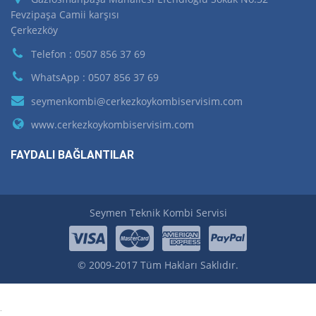
Fevzipaşa Camii karşısı
Çerkezköy
Telefon : 0507 856 37 69
WhatsApp : 0507 856 37 69
seymenkombi@cerkezkoykombiservisim.com
www.cerkezkoykombiservisim.com
FAYDALI BAĞLANTILAR
Seymen Teknik Kombi Servisi
© 2009-2017 Tüm Hakları Saklıdır.
.