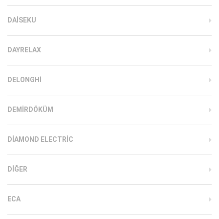
DAISEKU
DAYRELAX
DELONGHI
DEMIRDÖKÜM
DIAMOND ELECTRIC
DIĞER
ECA