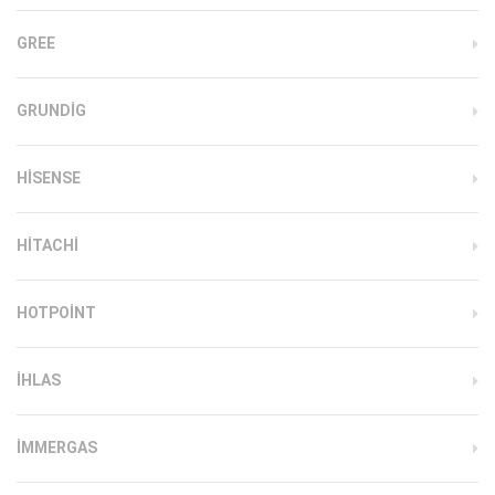
GREE
GRUNDIG
HISENSE
HITACHI
HOTPOINT
IHLAS
İMMERGAS