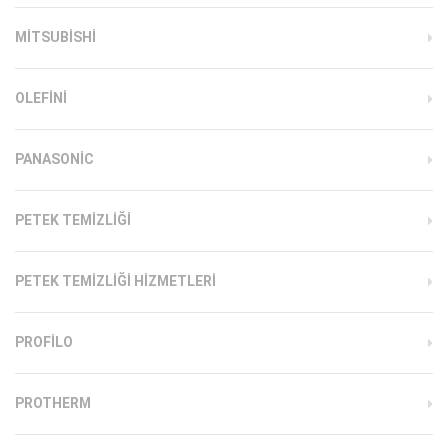
MITSUBISHI
OLEFINI
PANASONIC
PETEK TEMIZLIĞI
PETEK TEMIZLIĞI HIZMETLERI
PROFILO
PROTHERM