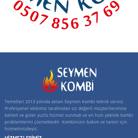
Temelleri 2013 yılında atılan Seymen Kombi teknik servisi
Profesyonel ekibimiz tarafından siz değerli müşterilerimize
kaliteli ve güler yüzlü hizmet sunmak ve en hızlı şekilde kombi
problemlerini çözmektedir. Kombinizin bakım ve tamiri için
hizmetinizdeyiz.