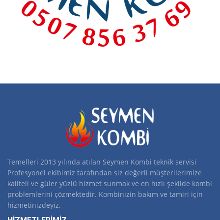
Temelleri 2013 yılında atılan Seymen Kombi teknik servisi
Profesyonel ekibimiz tarafından siz değerli müşterilerimize
kaliteli ve güler yüzlü hizmet sunmak ve en hızlı şekilde kombi
problemlerini çözmektedir. Kombinizin bakım ve tamiri için
hizmetinizdeyiz.