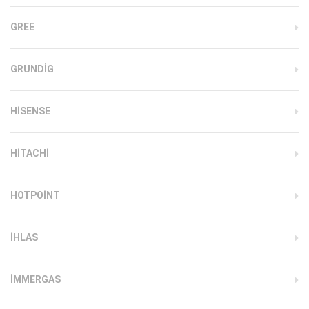
GREE
GRUNDIG
HISENSE
HITACHI
HOTPOINT
IHLAS
İMMERGAS