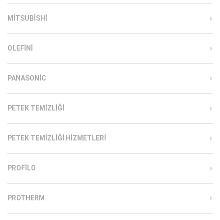
MITSUBISHI
OLEFINI
PANASONIC
PETEK TEMIZLIĞI
PETEK TEMIZLIĞI HIZMETLERI
PROFILO
PROTHERM