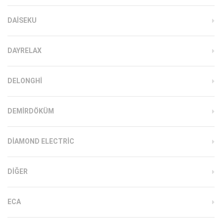
DAISEKU
DAYRELAX
DELONGHI
DEMIRDÖKÜM
DIAMOND ELECTRIC
DIĞER
ECA