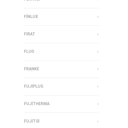
FINLUX
FIRAT
FLUO
FRANKE
FUJIPLUS
FUJITHERMA
FUJITSI