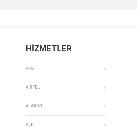
HİZMETLER
AFS
AIRFEL
ALARKO
ALF