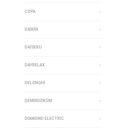
COPA
DAIKIN
DAISEKU
DAYRELAX
DELONGHI
DEMIRDÖKÜM
DIAMOND ELECTRIC