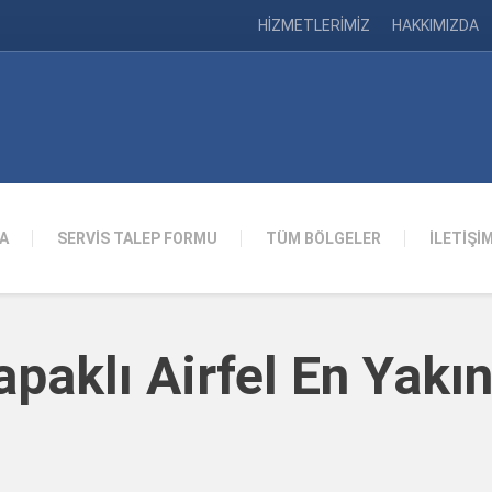
HİZMETLERİMİZ
HAKKIMIZDA
A
SERVİS TALEP FORMU
TÜM BÖLGELER
İLETİŞİ
apaklı Airfel En Yakı