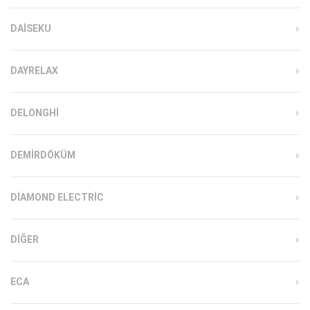
DAISEKU
DAYRELAX
DELONGHI
DEMIRDÖKÜM
DIAMOND ELECTRIC
DIĞER
ECA