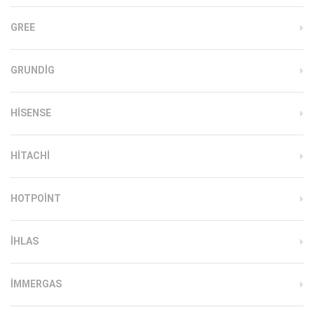
GREE
GRUNDIG
HISENSE
HITACHI
HOTPOINT
IHLAS
İMMERGAS