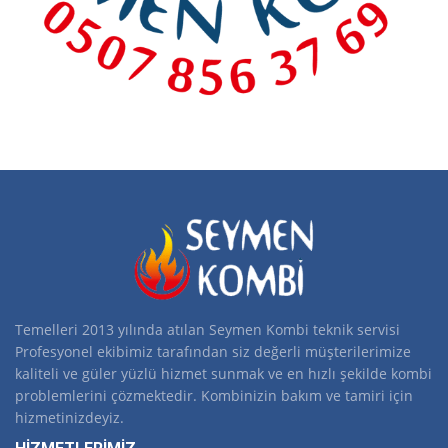
Temelleri 2013 yılında atılan Seymen Kombi teknik servisi
Profesyonel ekibimiz tarafından siz değerli müşterilerimize
kaliteli ve güler yüzlü hizmet sunmak ve en hızlı şekilde kombi
problemlerini çözmektedir. Kombinizin bakım ve tamiri için
hizmetinizdeyiz.