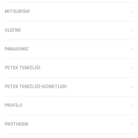
MITSUBISHI
OLEFINI
PANASONIC
PETEK TEMIZLIĞI
PETEK TEMIZLIĞI HIZMETLERI
PROFILO
PROTHERM