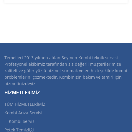
Temelleri 2013 yılında atılan Seymen Kombi teknik servisi
Profesyonel ekibimiz tarafından siz değerli müşterilerimize
kaliteli ve güler yüzlü hizmet sunmak ve en hızlı şekilde kombi
problemlerini çözmektedir. Kombinizin bakım ve tamiri için
hizmetinizdeyiz.
HİZMETLERİMİZ
TÜM HİZMETLERİMİZ
Kombi Arıza Servisi
Kombi Servisi
Petek Temizliği