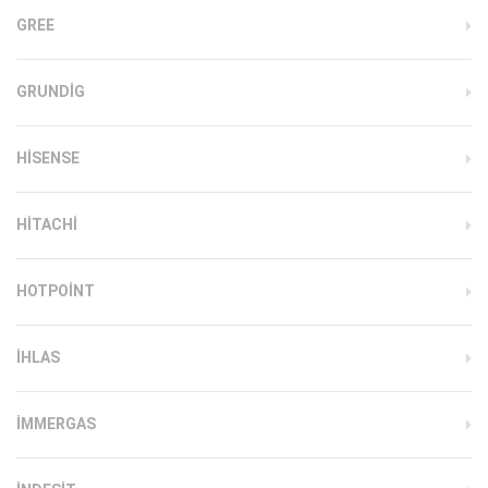
GREE
GRUNDIG
HISENSE
HITACHI
HOTPOINT
IHLAS
İMMERGAS