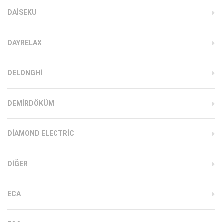
DAISEKU
DAYRELAX
DELONGHI
DEMIRDÖKÜM
DIAMOND ELECTRIC
DIĞER
ECA