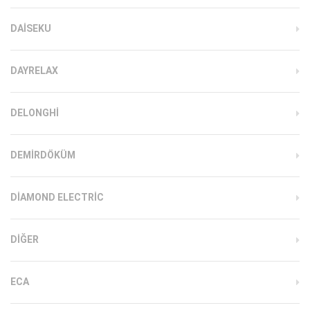
DAISEKU
DAYRELAX
DELONGHI
DEMIRDÖKÜM
DIAMOND ELECTRIC
DIĞER
ECA