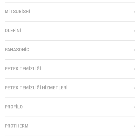
MITSUBISHI
OLEFINI
PANASONIC
PETEK TEMIZLIĞI
PETEK TEMIZLIĞI HIZMETLERI
PROFILO
PROTHERM