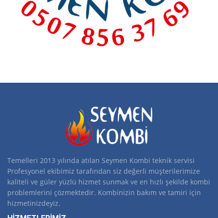
Temelleri 2013 yılında atılan Seymen Kombi teknik servisi
Profesyonel ekibimiz tarafından siz değerli müşterilerimize
kaliteli ve güler yüzlü hizmet sunmak ve en hızlı şekilde kombi
problemlerini çözmektedir. Kombinizin bakım ve tamiri için
hizmetinizdeyiz.