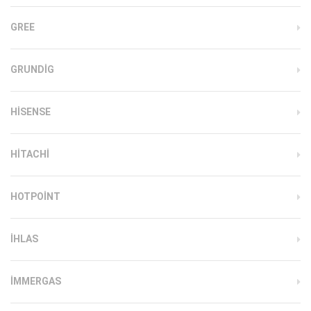
GREE
GRUNDIG
HISENSE
HITACHI
HOTPOINT
IHLAS
İMMERGAS