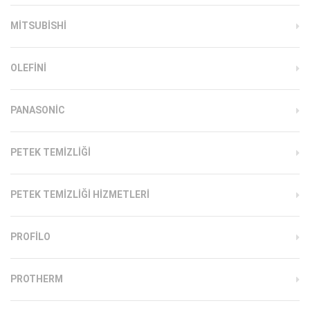
MITSUBISHI
OLEFINI
PANASONIC
PETEK TEMIZLIĞI
PETEK TEMIZLIĞI HIZMETLERI
PROFILO
PROTHERM