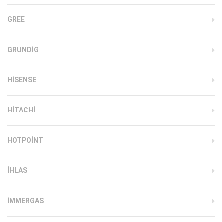
GREE
GRUNDIG
HISENSE
HITACHI
HOTPOINT
IHLAS
İMMERGAS