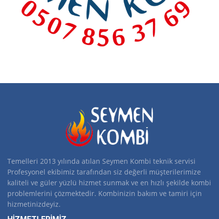
Temelleri 2013 yılında atılan Seymen Kombi teknik servisi
Profesyonel ekibimiz tarafından siz değerli müşterilerimize
kaliteli ve güler yüzlü hizmet sunmak ve en hızlı şekilde kombi
problemlerini çözmektedir. Kombinizin bakım ve tamiri için
hizmetinizdeyiz.