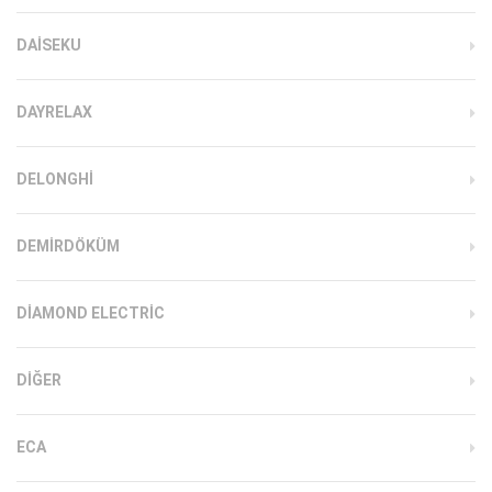
DAISEKU
DAYRELAX
DELONGHI
DEMIRDÖKÜM
DIAMOND ELECTRIC
DIĞER
ECA