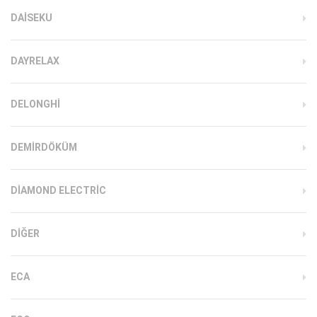
DAISEKU
DAYRELAX
DELONGHI
DEMIRDÖKÜM
DIAMOND ELECTRIC
DIĞER
ECA