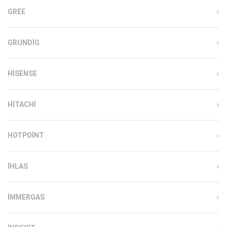
GREE
GRUNDIG
HISENSE
HITACHI
HOTPOINT
IHLAS
İMMERGAS