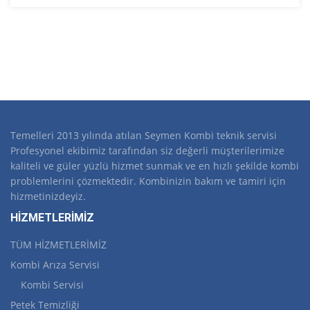
Temelleri 2013 yılında atılan Seymen Kombi teknik servisi
Profesyonel ekibimiz tarafından siz değerli müşterilerimize
kaliteli ve güler yüzlü hizmet sunmak ve en hızlı şekilde kombi
problemlerini çözmektedir. Kombinizin bakım ve tamiri için
hizmetinizdeyiz.
HİZMETLERİMİZ
TÜM HİZMETLERİMİZ
Kombi Arıza Servisi
Kombi Servisi
Petek Temizliği