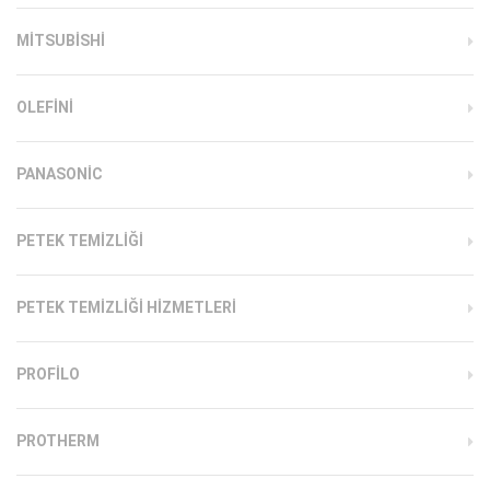
MITSUBISHI
OLEFINI
PANASONIC
PETEK TEMIZLIĞI
PETEK TEMIZLIĞI HIZMETLERI
PROFILO
PROTHERM