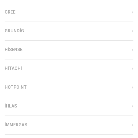
GREE
GRUNDIG
HISENSE
HITACHI
HOTPOINT
IHLAS
İMMERGAS