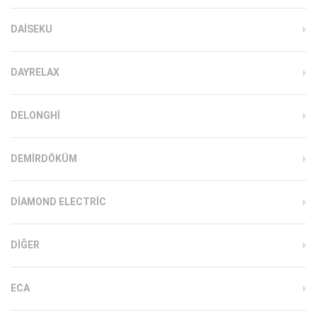
DAISEKU
DAYRELAX
DELONGHI
DEMIRDÖKÜM
DIAMOND ELECTRIC
DIĞER
ECA