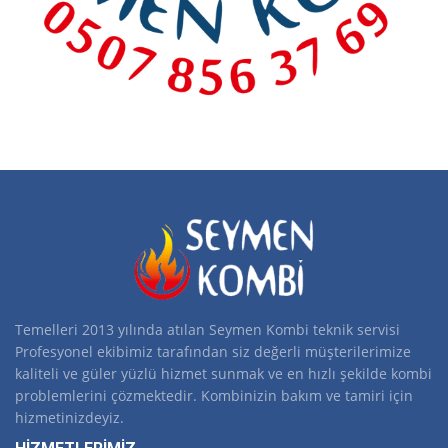
Temelleri 2013 yılında atılan Seymen Kombi teknik servisi
Profesyonel ekibimiz tarafından siz değerli müşterilerimize
kaliteli ve güler yüzlü hizmet sunmak ve en hızlı şekilde kombi
problemlerini çözmektedir. Kombinizin bakım ve tamiri için
hizmetinizdeyiz.