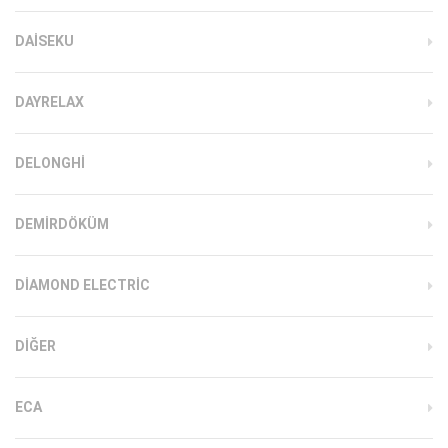
DAISEKU
DAYRELAX
DELONGHI
DEMIRDÖKÜM
DIAMOND ELECTRIC
DIĞER
ECA