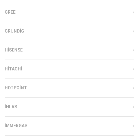
GREE
GRUNDIG
HISENSE
HITACHI
HOTPOINT
IHLAS
İMMERGAS