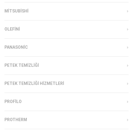
MITSUBISHI
OLEFINI
PANASONIC
PETEK TEMIZLIĞI
PETEK TEMIZLIĞI HIZMETLERI
PROFILO
PROTHERM