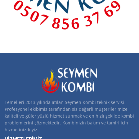
Temelleri 2013 yılında atılan Seymen Kombi teknik servisi
Profesyonel ekibimiz tarafından siz değerli müşterilerimize
kaliteli ve güler yüzlü hizmet sunmak ve en hızlı şekilde kombi
problemlerini çözmektedir. Kombinizin bakım ve tamiri için
hizmetinizdeyiz.