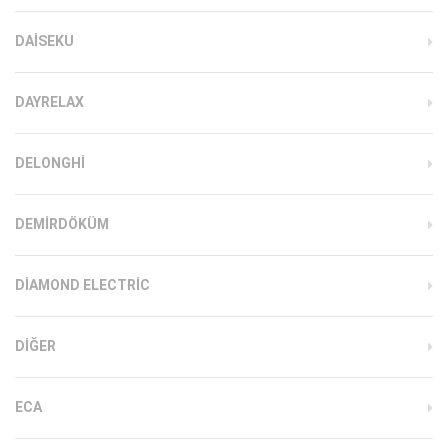
DAISEKU
DAYRELAX
DELONGHI
DEMIRDÖKÜM
DIAMOND ELECTRIC
DIĞER
ECA