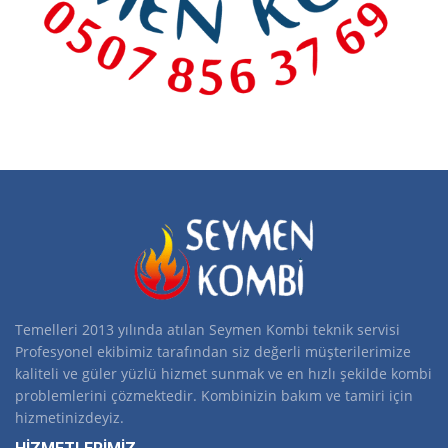
Temelleri 2013 yılında atılan Seymen Kombi teknik servisi
Profesyonel ekibimiz tarafından siz değerli müşterilerimize
kaliteli ve güler yüzlü hizmet sunmak ve en hızlı şekilde kombi
problemlerini çözmektedir. Kombinizin bakım ve tamiri için
hizmetinizdeyiz.