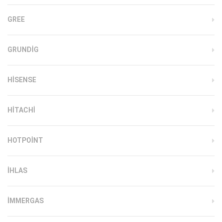
GREE
GRUNDIG
HISENSE
HITACHI
HOTPOINT
IHLAS
İMMERGAS