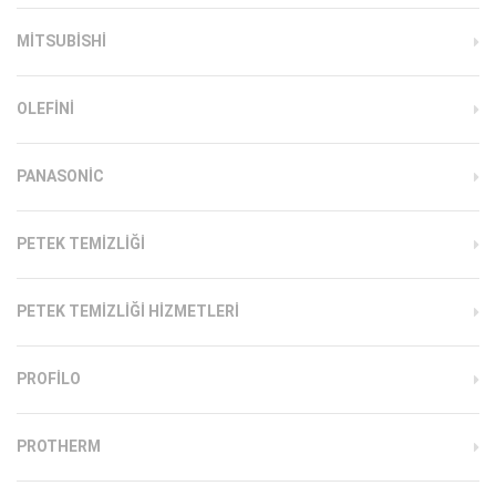
MITSUBISHI
OLEFINI
PANASONIC
PETEK TEMIZLIĞI
PETEK TEMIZLIĞI HIZMETLERI
PROFILO
PROTHERM