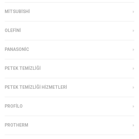
MITSUBISHI
OLEFINI
PANASONIC
PETEK TEMIZLIĞI
PETEK TEMIZLIĞI HIZMETLERI
PROFILO
PROTHERM