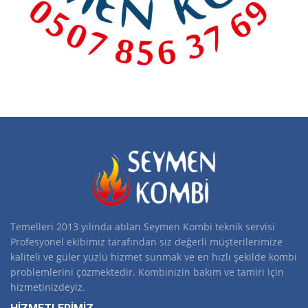
Temelleri 2013 yılında atılan Seymen Kombi teknik servisi
Profesyonel ekibimiz tarafından siz değerli müşterilerimize
kaliteli ve güler yüzlü hizmet sunmak ve en hızlı şekilde kombi
problemlerini çözmektedir. Kombinizin bakım ve tamiri için
hizmetinizdeyiz.