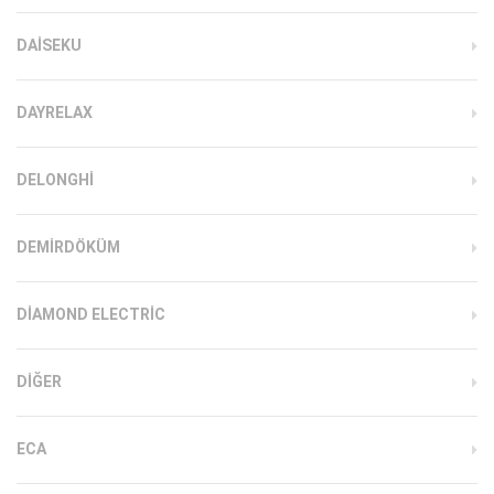
DAISEKU
DAYRELAX
DELONGHI
DEMIRDÖKÜM
DIAMOND ELECTRIC
DIĞER
ECA