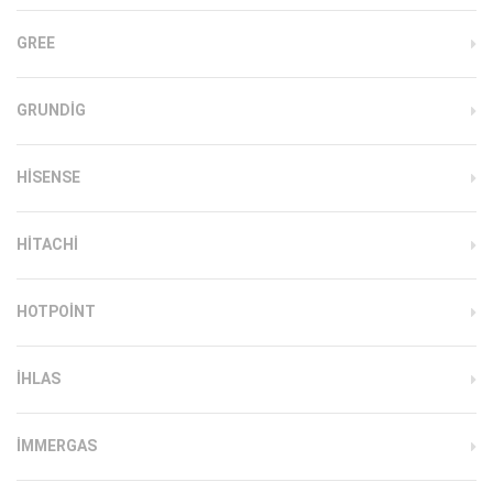
GREE
GRUNDIG
HISENSE
HITACHI
HOTPOINT
IHLAS
İMMERGAS