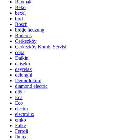
Baymak
Beko
bexel
bird
Bosch
brötje heuzung
Buderus
Çerkezköy
Çerkezköy Kombi Servisi
copa
Daikin
daiseku
dayrelax
delonghi
Demirdöküm
diamond electric
diğer
Eca
Eco
electra
electrolux
emko
Falke
Ferroli
finlux