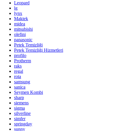
Leopard
lg
lynx
Maktek
midea
mitsubishi
olefini
panasonic
Petek Temizliği
Petek Temizliği Hizmetleri
profilo
Protherm
raks
regal
rota
samsung
sanica
Seymen Kombi
sharp
siemens
sigma
silverline
simfer
springday
sunny