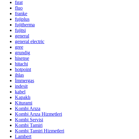
fırat
fluo
franke
fujiplus
fujitherma
fujitsi
general
general electric
gree
grundig
hisense
hitachi
hotpoint
ihlas
İmmergas
indesit
kabel
Kapaklı
Kiturami
Kombi Arıza
Kombi Arıza Hizmetleri
Kombi Servisi
Kombi Tamiri
Kombi Tamiri Hizmetleri
Lambert