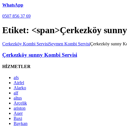
WhatsApp
0507 856 37 69
Etiket: <span>Çerkezköy sunn
Çerkezköy Kombi Servisi
Seymen Kombi Servisi
Çerkezköy sunny Ko
Çerkezköy sunny Kombi Servisi
HİZMETLER
afs
Airfel
Alarko
alf
altus
Arçelik
ariston
Auer
Baxi
Baykan