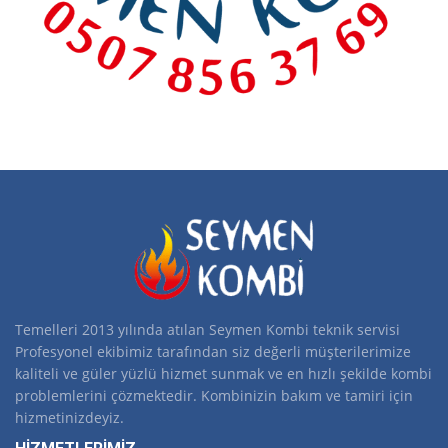
Temelleri 2013 yılında atılan Seymen Kombi teknik servisi
Profesyonel ekibimiz tarafından siz değerli müşterilerimize
kaliteli ve güler yüzlü hizmet sunmak ve en hızlı şekilde kombi
problemlerini çözmektedir. Kombinizin bakım ve tamiri için
hizmetinizdeyiz.