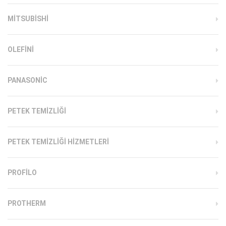
MITSUBISHI
OLEFINI
PANASONIC
PETEK TEMIZLIĞI
PETEK TEMIZLIĞI HIZMETLERI
PROFILO
PROTHERM