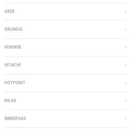
GREE
GRUNDIG
HISENSE
HITACHI
HOTPOINT
IHLAS
İMMERGAS