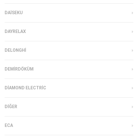
DAISEKU
DAYRELAX
DELONGHI
DEMIRDÖKÜM
DIAMOND ELECTRIC
DIĞER
ECA