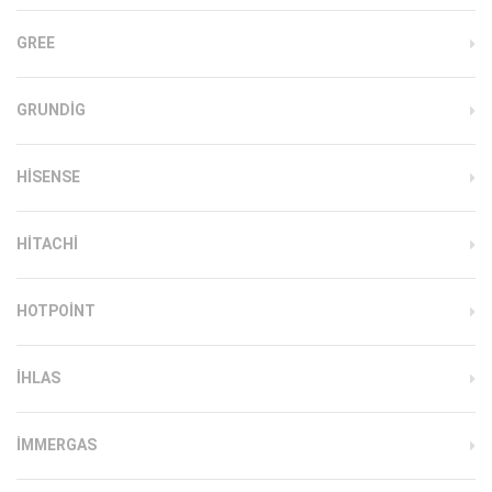
GREE
GRUNDIG
HISENSE
HITACHI
HOTPOINT
IHLAS
İMMERGAS