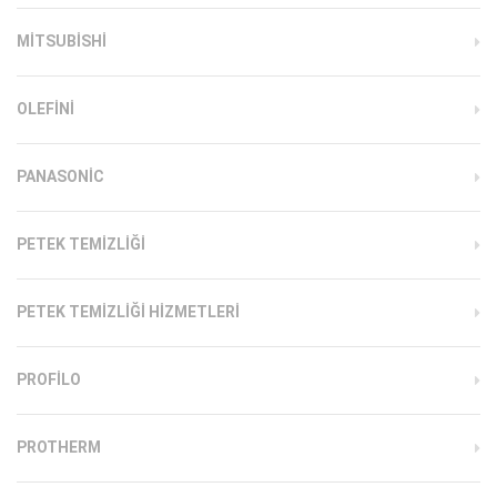
MITSUBISHI
OLEFINI
PANASONIC
PETEK TEMIZLIĞI
PETEK TEMIZLIĞI HIZMETLERI
PROFILO
PROTHERM