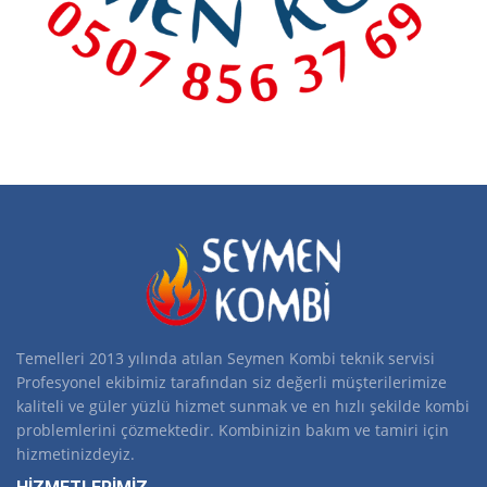
Temelleri 2013 yılında atılan Seymen Kombi teknik servisi
Profesyonel ekibimiz tarafından siz değerli müşterilerimize
kaliteli ve güler yüzlü hizmet sunmak ve en hızlı şekilde kombi
problemlerini çözmektedir. Kombinizin bakım ve tamiri için
hizmetinizdeyiz.