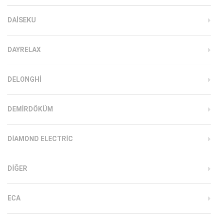
DAISEKU
DAYRELAX
DELONGHI
DEMIRDÖKÜM
DIAMOND ELECTRIC
DIĞER
ECA