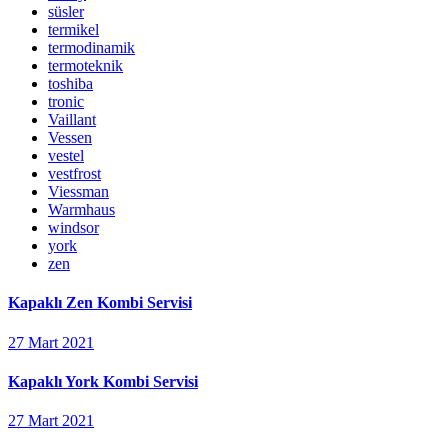
süsler
termikel
termodinamik
termoteknik
toshiba
tronic
Vaillant
Vessen
vestel
vestfrost
Viessman
Warmhaus
windsor
york
zen
Kapaklı Zen Kombi Servisi
27 Mart 2021
Kapaklı York Kombi Servisi
27 Mart 2021