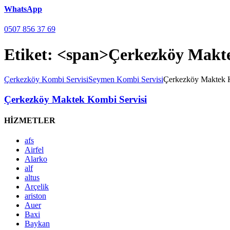
WhatsApp
0507 856 37 69
Etiket: <span>Çerkezköy Makt
Çerkezköy Kombi Servisi
Seymen Kombi Servisi
Çerkezköy Maktek 
Çerkezköy Maktek Kombi Servisi
HİZMETLER
afs
Airfel
Alarko
alf
altus
Arçelik
ariston
Auer
Baxi
Baykan