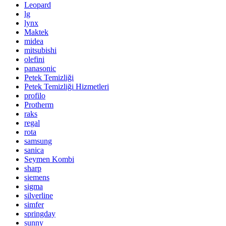
Leopard
lg
lynx
Maktek
midea
mitsubishi
olefini
panasonic
Petek Temizliği
Petek Temizliği Hizmetleri
profilo
Protherm
raks
regal
rota
samsung
sanica
Seymen Kombi
sharp
siemens
sigma
silverline
simfer
springday
sunny