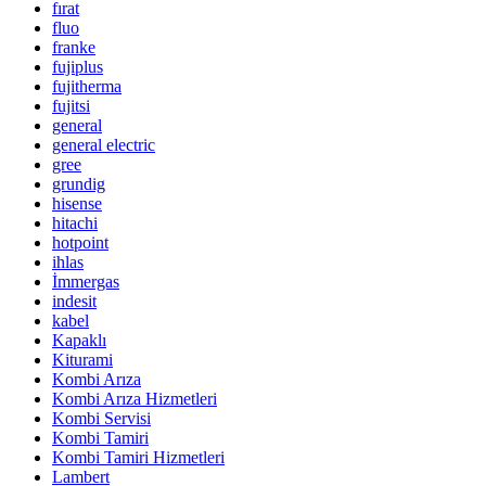
fırat
fluo
franke
fujiplus
fujitherma
fujitsi
general
general electric
gree
grundig
hisense
hitachi
hotpoint
ihlas
İmmergas
indesit
kabel
Kapaklı
Kiturami
Kombi Arıza
Kombi Arıza Hizmetleri
Kombi Servisi
Kombi Tamiri
Kombi Tamiri Hizmetleri
Lambert