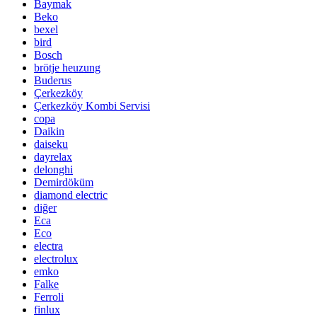
Baymak
Beko
bexel
bird
Bosch
brötje heuzung
Buderus
Çerkezköy
Çerkezköy Kombi Servisi
copa
Daikin
daiseku
dayrelax
delonghi
Demirdöküm
diamond electric
diğer
Eca
Eco
electra
electrolux
emko
Falke
Ferroli
finlux