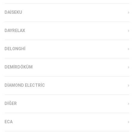
DAISEKU
DAYRELAX
DELONGHI
DEMIRDÖKÜM
DIAMOND ELECTRIC
DIĞER
ECA