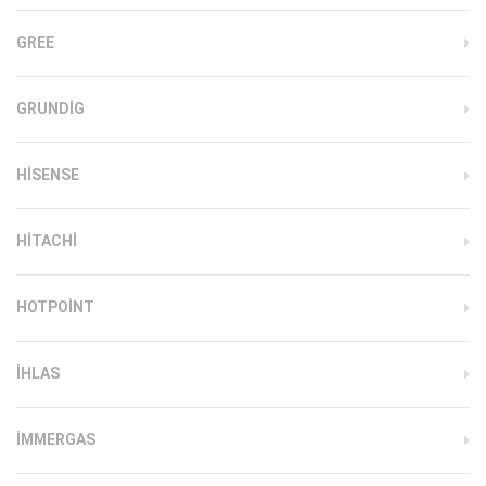
GREE
GRUNDIG
HISENSE
HITACHI
HOTPOINT
IHLAS
İMMERGAS