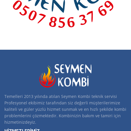
Temelleri 2013 yılında atılan Seymen Kombi teknik servisi
Profesyonel ekibimiz tarafından siz değerli müşterilerimize
kaliteli ve güler yüzlü hizmet sunmak ve en hızlı şekilde kombi
problemlerini çözmektedir. Kombinizin bakım ve tamiri için
hizmetinizdeyiz.