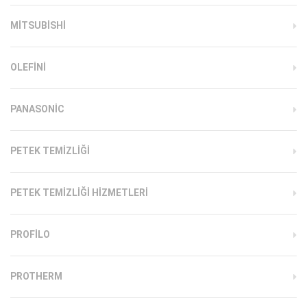
MITSUBISHI
OLEFINI
PANASONIC
PETEK TEMIZLIĞI
PETEK TEMIZLIĞI HIZMETLERI
PROFILO
PROTHERM